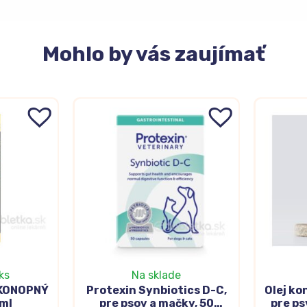
Mohlo
by vás zaujímať
ks
Na sklade
 KONOPNÝ
Protexin Synbiotics D-C,
Olej ko
ml
pre psov a mačky, 50
pre ps