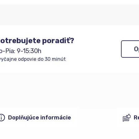
otrebujete poradiť?
O
o-Pia: 9-15:30h
yčajne odpovie do 30 minút
Doplňujúce informácie
R