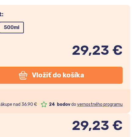
t:
500ml
29,23 €
Vložiť do košíka
nákupe nad 36.90 €
24
bodov
do
vernostného programu
29,23
€