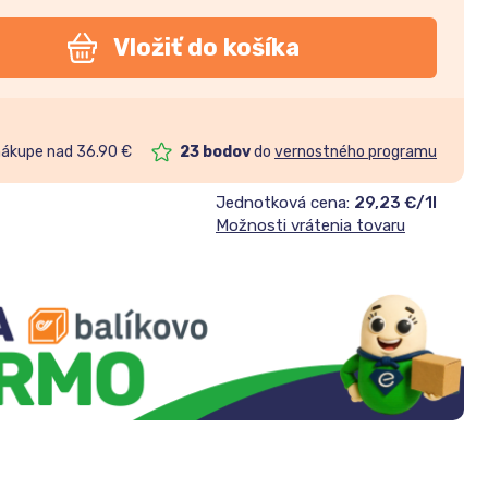
Vložiť do košíka
nákupe nad 36.90 €
23
bodov
do
vernostného programu
Jednotková cena:
29,23 €/1l
Možnosti vrátenia tovaru