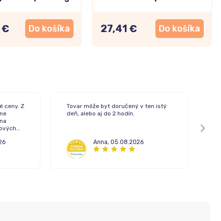
 €
27,41 €
Do košíka
Do košíka
é ceny. Z
Tovar môže byt doručený v ten istý
Rý
ne
deň, alebo aj do 2 hodín.
 na
pových
26
Anna
,
05.08.2026