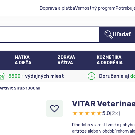
Doprava a platba
Vernostný program
Potrebuj
Hľadať
MATKA
ZDRAVÁ
KOZMETIKA
A DIEŤA
VÝŽIVA
A DROGÉRIA
5500+
výdajných miest
Doručenie aj
d
Artivit Sirup 1000ml
VITAR Veterinae
★
★
★
★
★
5,0
(2×)
Dlhodobá starostlivosť o pohybo
artróze alebo v období rekonval