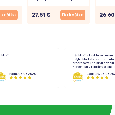
kapsúl
27,51 €
26,60
 košíka
Do košíka
chlosť
Rýchlosť a kvalita za rozumn
môjho hľadiska sa momentál
prepracovali na prvú pozíciu
Slovensku v rebríčku e-sho
lekární.
Iveta
,
05.08.2026
Ladislav
,
05.08.20