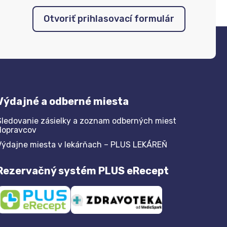
Otvoriť prihlasovací formulár
Výdajné a odberné miesta
Sledovanie zásielky a zoznam odberných miest
dopravcov
Výdajne miesta v lekárňach – PLUS LEKÁREŇ
Rezervačný systém PLUS eRecept