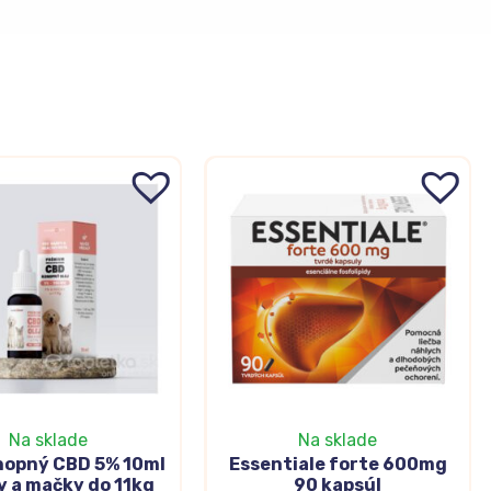
Na sklade
Na sklade
nopný CBD 5% 10ml
Essentiale forte 600mg
y a mačky do 11kg
90 kapsúl