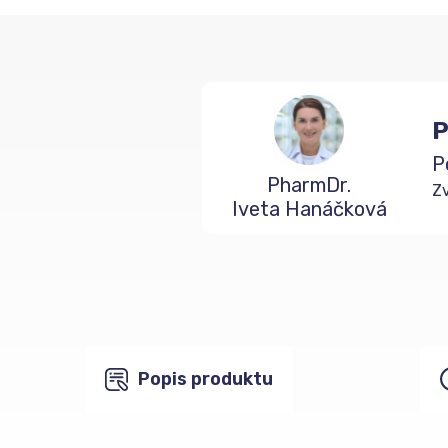
P
P
PharmDr.
Zv
Iveta Hanáčková
Popis produktu