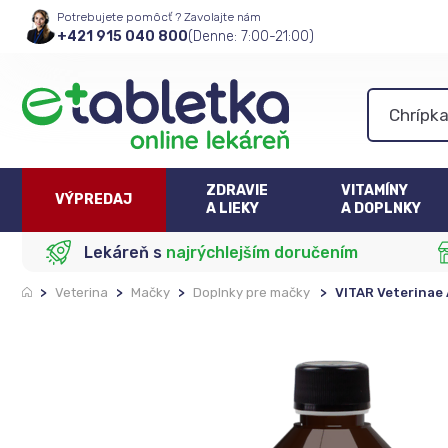
Potrebujete pomôcť ? Zavolajte nám
+421 915 040 800
(Denne: 7:00-21:00)
ZDRAVIE
VITAMÍNY
VÝPREDAJ
A LIEKY
A DOPLNKY
Lekáreň s
najrýchlejším doručením
>
Veterina
>
Mačky
>
Doplnky pre mačky
>
VITAR Veterinae 