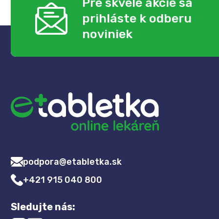
Pre skvelé akcie sa
prihláste k odberu
noviniek
podpora@etabletka.sk
+421 915 040 800
Sledujte nás: