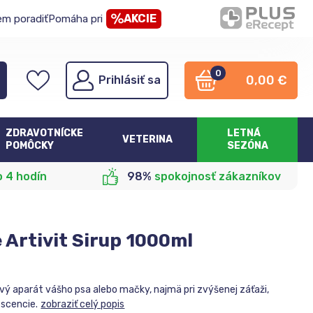
AKCIE
em poradiť
Pomáha pri
0
0,00
€
Prihlásiť sa
ZDRAVOTNÍCKE
LETNÁ
VETERINA
POMÔCKY
SEZÓNA
o 4 hodín
98%
spokojnosť zákazníkov
 Artivit Sirup 1000ml
vý aparát vášho psa alebo mačky, najmä pri zvýšenej záťaži,
escencie.
zobraziť celý popis