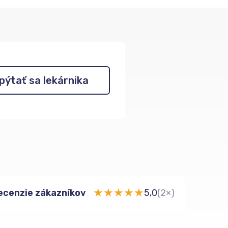
pýtať sa lekárnika
★
★
★
★
★
ecenzie zákazníkov
5,0
(2×)