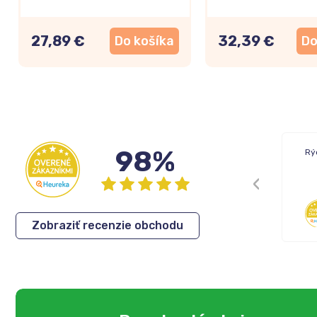
27,89 €
32,39 €
Do košíka
Do
98%
Rýchle dodanie tovaru.
Rý
Cenovo dobré produkty
Eva
,
05.08.2026
Zobraziť recenzie obchodu