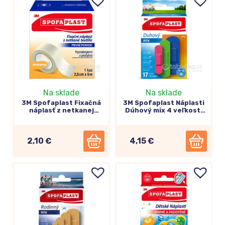
Na sklade
Na sklade
3M Spofaplast Fixačná
3M Spofaplast Náplasti
náplasť z netkanej
Dúhový mix 4 veľkosti
textílie 2,5cm x 5m,
14ks
cievka (732)
2,10 €
4,15 €