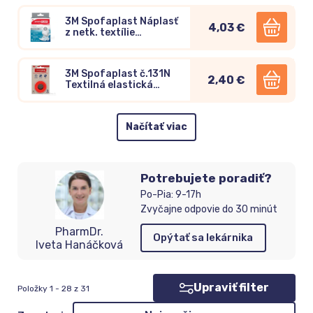
3M Spofaplast Náplasť
4,03 €
z netk. textílie
rýchloobväz 8cm x 1m
(864)
3M Spofaplast č.131N
2,40 €
Textilná elastická
náplasť 4,2m x12,5mm,
béžová, na cievke 1ks
Načítať viac
Potrebujete poradiť?
Po-Pia: 9-17h
Zvyčajne odpovie do 30 minút
PharmDr.
Opýtať sa lekárnika
Iveta Hanáčková
Upraviť filter
Položky 1 - 28 z 31
Zoradenie