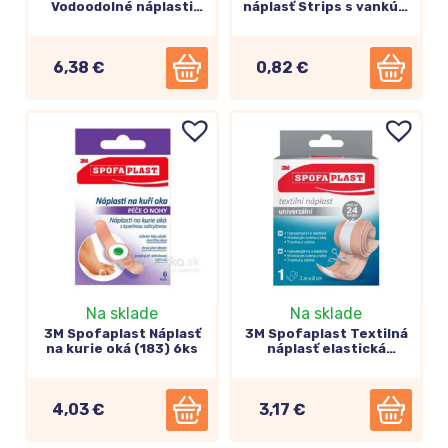
Vodoodolné náplasti
náplasť Strips s vankúš.
(191N) 3 veľkosti 12ks
76x51mm (166N) 3ks
6,38 €
0,82 €
Na sklade
Na sklade
3M Spofaplast Náplasť
3M Spofaplast Textilná
na kurie oká (183) 6ks
náplasť elastická
rýchloobväz 8cm x 1m
(164)
4,03 €
3,17 €