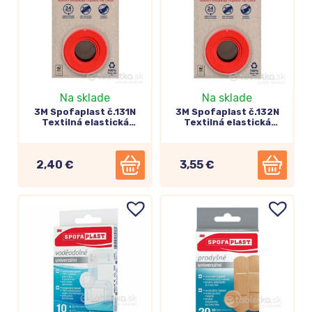
Na sklade
Na sklade
3M Spofaplast č.131N
3M Spofaplast č.132N
Textilná elastická
Textilná elastická
náplasť 4,2m x12,5mm,
náplasť 4,2m x2,5cm,
béžová, na cievke 1ks
béžová, na cievke
2,40 €
3,55 €