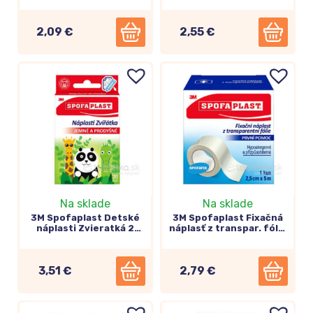
cievka (731)
(431)
2,09 €
2,55 €
Na sklade
Na sklade
3M Spofaplast Detské
3M Spofaplast Fixačná
náplasti Zvieratká 2
náplasť z transpar. fólie
veľkosti (114) 20ks
2,5cm x 5m, cievka
(432)
3,51 €
2,79 €