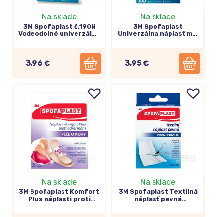
Na sklade
Na sklade
3M Spofaplast č.190N
3M Spofaplast
Vodeodolné univerzálne
Univerzálna náplasť mix
náplasti 3 veľkosti, 10ks
3 veľkosti (176N) 20ks
3,96 €
3,95 €
Na sklade
Na sklade
3M Spofaplast Komfort
3M Spofaplast Textilná
Plus náplasti proti
náplasť pevná
odreninám 72x25mm
rýchloobväz 6cm x 1m
(187) 6ks
(254)