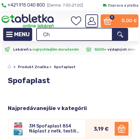
+421 915 040 800
(Denne: 7:00-21:00)
Doprava a platba
0
0,00
€
Lekáreň s
najrýchlejším doručením
5500+
výdajných miest
>
Produkt Značka
>
Spofaplast
Spofaplast
Najpredávanejšie v kategórii
3M Spofaplast 854
3,19 €
Náplast z netk. textilie
1 m x 6 cm