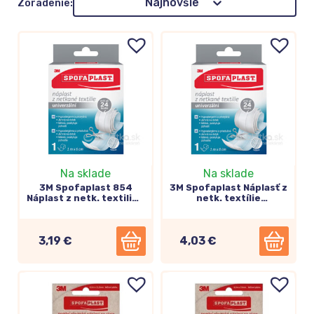
Najnovšie
Zoradenie:
Na sklade
Na sklade
3M Spofaplast 854
3M Spofaplast Náplasť z
Náplast z netk. textilie 1
netk. textílie
m x 6 cm
rýchloobväz 8cm x 1m
(864)
3,19 €
4,03 €