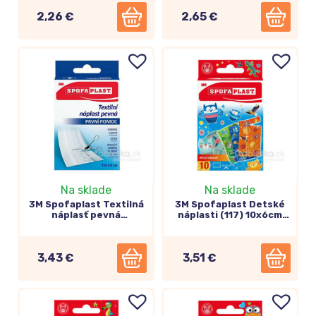
2,26 €
2,65 €
Na sklade
Na sklade
3M Spofaplast Textilná
3M Spofaplast Detské
náplasť pevná
náplasti (117) 10x6cm
rýchloobväz 8cm x 1m
10ks
(264)
3,43 €
3,51 €