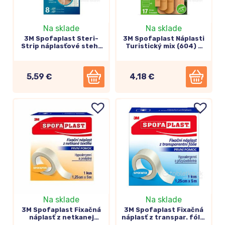
Na sklade
Na sklade
3M Spofaplast Steri-
3M Spofaplast Náplasti
Strip náplasťové stehy
Turistický mix (604) 3
(801) 2 veľkosti 8ks
typy, 5 veľkostí 24ks
5,59 €
4,18 €
Na sklade
Na sklade
3M Spofaplast Fixačná
3M Spofaplast Fixačná
náplasť z netkanej
náplasť z transpar. fólie
textílie 1,25cm x 5m,
1,25cm x 5m, cievka