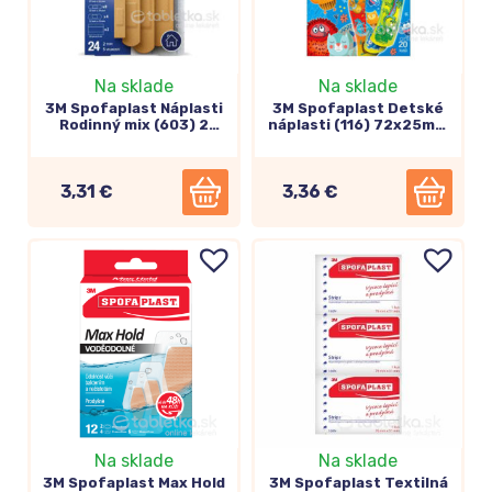
Na sklade
Na sklade
3M Spofaplast Náplasti
3M Spofaplast Detské
Rodinný mix (603) 2
náplasti (116) 72x25mm
typy, 5 veľkostí 24ks
20ks
3,31 €
3,36 €
Na sklade
Na sklade
3M Spofaplast Max Hold
3M Spofaplast Textilná