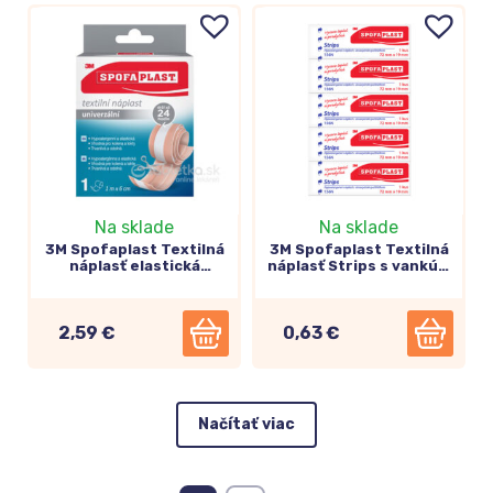
Na sklade
Na sklade
3M Spofaplast Textilná
3M Spofaplast Textilná
náplasť elastická
náplasť Strips s vankúš.
rýchloobväz 6cm x 1m
72x19mm (156N) 5ks
(154)
2,59 €
0,63 €
Načítať viac