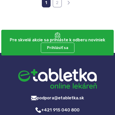
›
1
2
Pre skvelé akcie sa prihláste k odberu noviniek
Prihlásiť sa
podpora@etabletka.sk
+421 915 040 800