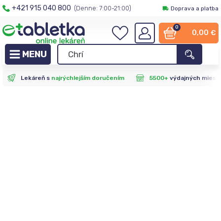
+421 915 040 800
(Denne: 7:00-21:00)
Doprava a platba
0
0,00
€
Lekáreň s
najrýchlejším doručením
5500+
výdajných miest