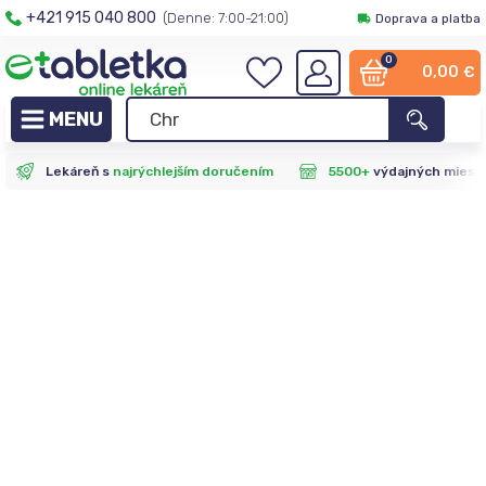
+421 915 040 800
(Denne: 7:00-21:00)
Doprava a platba
0
0,00
€
Lekáreň s
najrýchlejším doručením
5500+
výdajných miest