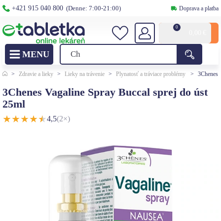
+421 915 040 800
(Denne: 7:00-21:00)
Doprava a platba
0
0,00
€
>
Zdravie a lieky
>
Lieky na trávenie
>
Plynatosť a tráviace problémy
>
3Chenes V
3Chenes Vagaline Spray Buccal sprej do úst
25ml
★
★
★
★
★
4,5
(2×)