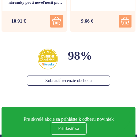
náramky proti nevoľnosti pre
deti 2ks
10,91 €
9,66 €
98%
Zobraziť recenzie obchodu
Pre skvelé akcie sa prihláste k odberu noviniek
Prihlásiť sa