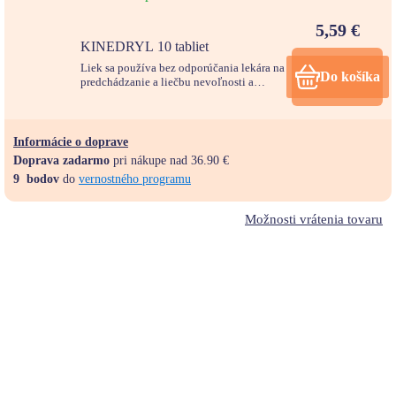
5,59
€
KINEDRYL 10 tabliet
Liek sa používa bez odporúčania lekára na
Do košíka
predchádzanie a liečbu nevoľnosti a
vracania pri cestovaní dopravnými
prostriedkami. Balenie: 10 ks
Informácie o doprave
Doprava zadarmo
pri nákupe nad 36.90 €
9
bodov
do
vernostného programu
Možnosti vrátenia tovaru