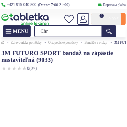
+421 915 040 800
(Denne: 7:00-21:00)
Doprava a platba
0
0,00
€
>
Zdravotnícke pomôcky
>
Ortopedické pomôcky
>
Bandáže a ortézy
>
3M FUTUR
3M FUTURO SPORT bandáž na zápästie
nastaviteľná (9033)
★
★
★
★
★
0
(0×)