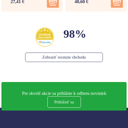
27,41 €
40,60 €
98%
Zobraziť recenzie obchodu
Pre skvelé akcie sa prihláste k odberu noviniek
Prihlásiť sa