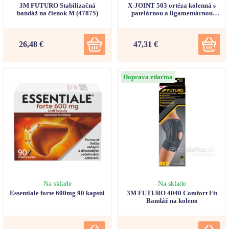
3M FUTURO Stabilizačná
X-JOINT 503 ortéza kolenná s
bandáž na členok M (47875)
patelárnou a ligamentárnou
podporou na suchý zips XXL
26,48 €
47,31 €
Doprava zdarma
Na sklade
Na sklade
Essentiale forte 600mg 90 kapsúl
3M FUTURO 4040 Comfort Fit
Bandáž na koleno