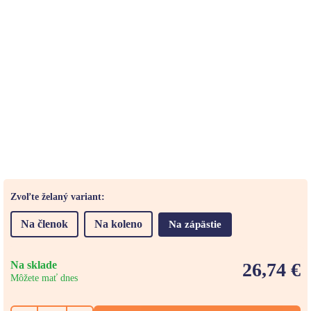
Zvoľte želaný variant:
Na členok
Na koleno
Na zápästie
Na sklade
26,74 €
Môžete mať dnes