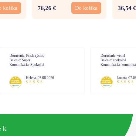
76,26 €
36,54 €
 košíka
Do košíka
učenie: Prisla rýchlo
Doručenie: velmi
enie: Super
Balenie: spokojná
unikácia: Spokojná
Komunikácia: komunikácia na 10
Helena
,
07.08.2026
Janetta
,
07.08.2026
e k