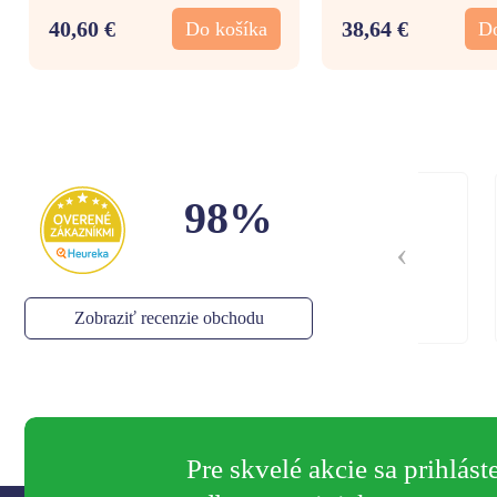
40,60 €
38,64 €
Do košíka
Do
98%
Rychle dodanie
Dor
Bal
Kom
Stella
,
05.08.2026
Zobraziť recenzie obchodu
Pre skvelé akcie sa prihlást