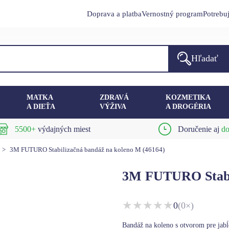
Doprava a platba
Vernostný program
Potrebu
Hľadať
MATKA
ZDRAVÁ
KOZMETIKA
A DIEŤA
VÝŽIVA
A DROGÉRIA
5500+
výdajných miest
Doručenie aj
do
>
3M FUTURO Stabilizačná bandáž na koleno M (46164)
3M FUTURO Stabil
★
★
★
★
★
0
(0×)
Bandáž na koleno s otvorom pre jabĺ