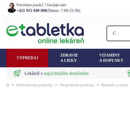
Potrebujete pomôcť ? Zavolajte nám
+421 915 040 800
(Denne: 7:00-21:00)
ZDRAVIE
VITAMÍNY
VÝPREDAJ
A LIEKY
A DOPLNKY
Lekáreň s
najrýchlejším doručením
>
Zdravotnícke pomôcky
>
Ortopedické pomôcky
>
Bandáže a ortézy