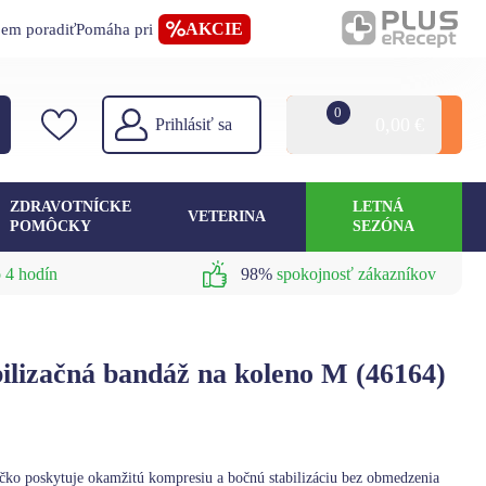
AKCIE
jem poradiť
Pomáha pri
0
0,00
€
Prihlásiť sa
ZDRAVOTNÍCKE
LETNÁ
VETERINA
POMÔCKY
SEZÓNA
 4 hodín
98%
spokojnosť zákazníkov
izačná bandáž na koleno M (46164)
čko poskytuje okamžitú kompresiu a bočnú stabilizáciu bez obmedzenia