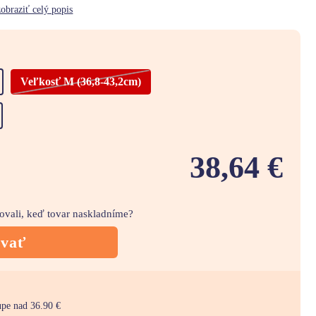
zobraziť celý popis
Veľkosť M (36,8-43,2cm)
38,64 €
movali, keď tovar naskladníme?
ovať
upe nad 36.90 €