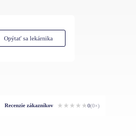
Opýtať sa lekárnika
★
★
★
★
★
Recenzie zákazníkov
0
(0×)