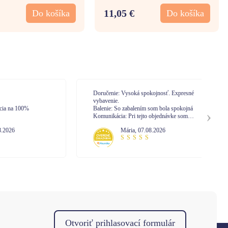
11,05 €
Do košíka
Do košíka
Doručenie: Vysoká spokojnosť. Expresné
Do
vybavenie.
Ba
0%
Balenie: So zabalením som bola spokojná
Ko
Komunikácia: Pri tejto objednávke som
nekomunikovala s call centrom. No mám
Mária
,
07.08.2026
skúsenosť z minula. Vysoká profesionalita
pri vybavovaní.
Otvoriť prihlasovací formulár