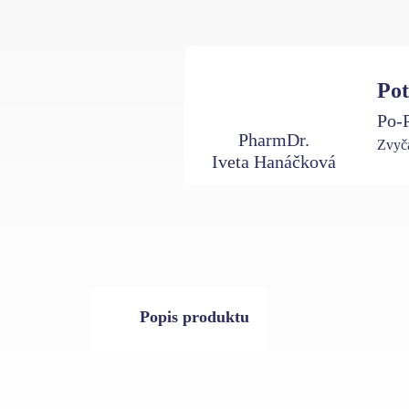
Pot
Po-P
PharmDr.
Zvyča
Iveta Hanáčková
Popis produktu