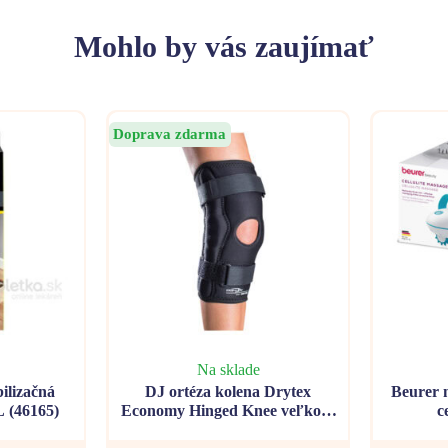
Mohlo
by vás zaujímať
Doprava zdarma
Na sklade
lizačná
DJ ortéza kolena Drytex
Beurer m
L (46165)
Economy Hinged Knee veľkosť
c
S