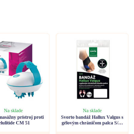
Na sklade
Na sklade
asážny prístroj proti
Svorto bandáž Hallux Valgus s
elulitíde CM 51
gélovým chráničom palca S/M
(36-39) ľavá