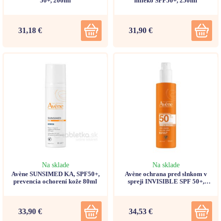
50+, 200ml
mlieko SPF50+, 250ml
31,18 €
31,90 €
Na sklade
Na sklade
Avène SUNSIMED KA, SPF50+,
Avène ochrana pred slnkom v
prevencia ochorení kože 80ml
spreji INVISIBLE SPF 50+,
200ml
33,90 €
34,53 €