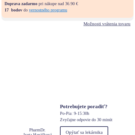
Doprava zadarmo
pri nákupe nad 36.90 €
17
bodov
do
vernostného programu
Možnosti vrátenia tovaru
Potrebujete poradiť?
Po-Pia: 9-15:30h
Zvyčajne odpovie do 30 minút
PharmDr.
Opýtať sa lekárnika
Iveta Hanáčková