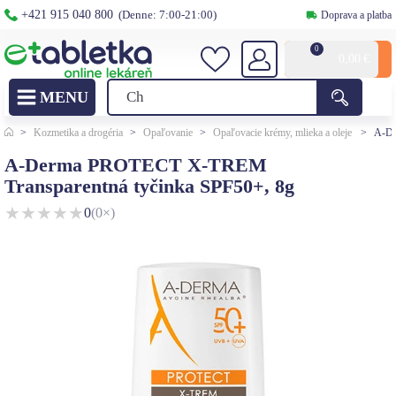
+421 915 040 800
(Denne: 7:00-21:00)
Doprava a platba
0
0,00
€
>
Kozmetika a drogéria
>
Opaľovanie
>
Opaľovacie krémy, mlieka a oleje
>
A-De
A-Derma PROTECT X-TREM
Transparentná tyčinka SPF50+, 8g
★
★
★
★
★
0
(0×)