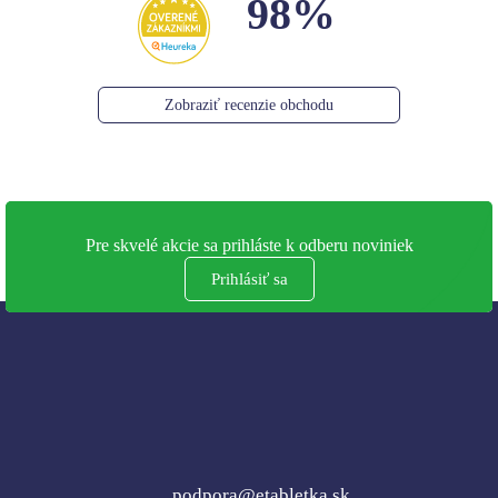
98%
Zobraziť recenzie obchodu
Pre skvelé akcie sa prihláste k odberu noviniek
Prihlásiť sa
podpora@etabletka.sk