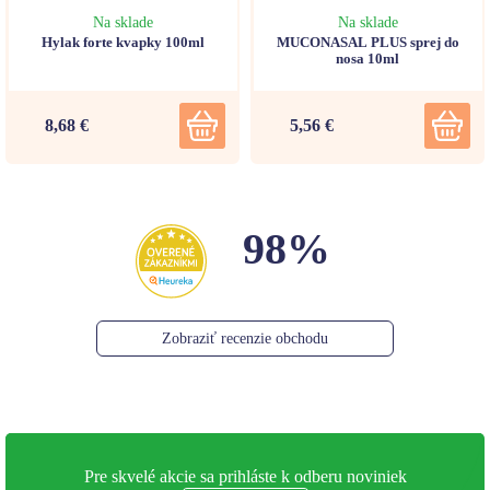
Na sklade
Na sklade
Hylak forte kvapky 100ml
MUCONASAL PLUS sprej do
nosa 10ml
8,68 €
5,56 €
98%
Zobraziť recenzie obchodu
Pre skvelé akcie sa prihláste k odberu noviniek