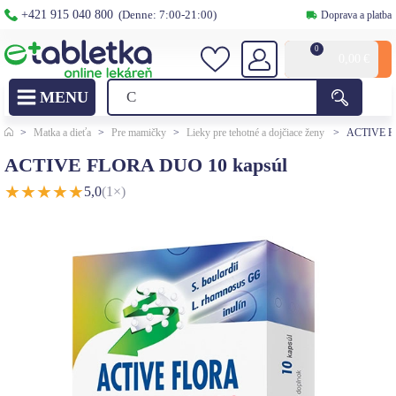
+421 915 040 800
(Denne: 7:00-21:00)
Doprava a platba
0
0,00
€
>
Matka a dieťa
>
Pre mamičky
>
Lieky pre tehotné a dojčiace ženy
>
ACTIVE F
ACTIVE FLORA DUO 10 kapsúl
★
★
★
★
★
5,0
(1×)