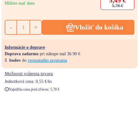
5,49 €
Môžete mať dnes
5,78 €
-
+
Vložiť do košíka
Informácie o doprave
Doprava zadarmo
pri nákupe nad 36.90 €
5
bodov
do
vernostného programu
Možnosti vrátenia tovaru
Jednotková cena:
0,55 €/ks
Najnižšia cena pred zľavou:
5,78
€