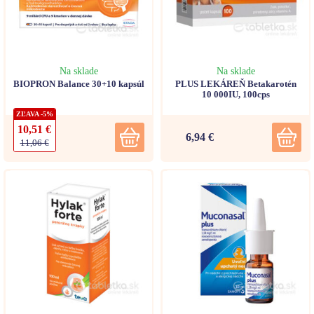
Na sklade
Na sklade
BIOPRON Balance 30+10 kapsúl
PLUS LEKÁREŇ Betakarotén
10 000IU, 100cps
ZĽAVA -5%
10,51 €
6,94 €
11,06 €