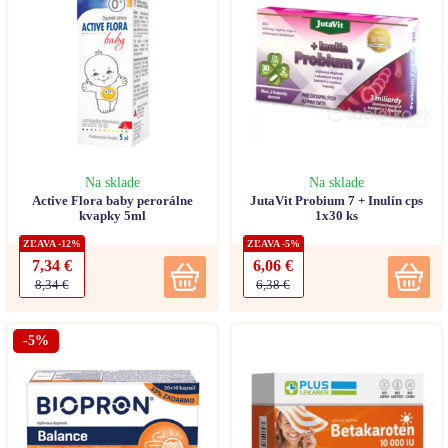
Na sklade
Na sklade
Active Flora baby perorálne
JutaVit Probium 7 + Inulín cps
kvapky 5ml
1x30 ks
ZĽAVA -12%
ZĽAVA -5%
7,34 €
6,06 €
8,34 €
6,38 €
-5%