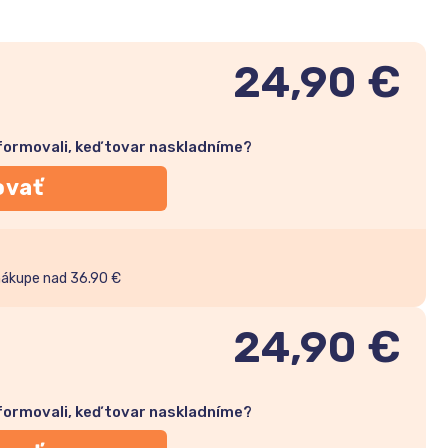
24,90 €
nformovali, keď tovar naskladníme?
ovať
nákupe nad 36.90 €
24,90
€
nformovali, keď tovar naskladníme?