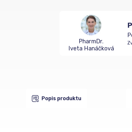
P
P
PharmDr.
Zv
Iveta Hanáčková
Popis produktu