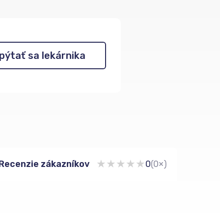
pýtať sa lekárnika
★
★
★
★
★
Recenzie zákazníkov
0
(0×)