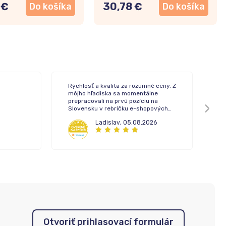
 €
30,78 €
Do košíka
Do košíka
Rýchlosť a kvalita za rozumné ceny. Z
To
môjho hľadiska sa momentálne
de
prepracovali na prvú pozíciu na
Slovensku v rebríčku e-shopových
lekární.
Ladislav
,
05.08.2026
Otvoriť prihlasovací formulár