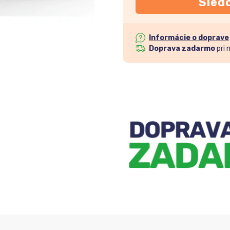
Sled
Informácie o doprave
Doprava zadarmo
pri 