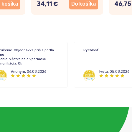
34,11 €
46,75
 košíka
Do košíka
ručenie: Objednávka prišla podľa
Rýchlosť
ánu
enie: Všetko bolo vporiadku
munikácia: Ok
Anonym
,
06.08.2026
Iveta
,
05.08.2026