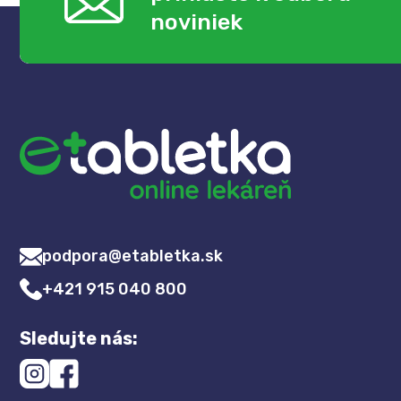
noviniek
podpora@etabletka.sk
+421 915 040 800
Sledujte nás: