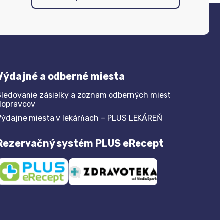
Výdajné a odberné miesta
Sledovanie zásielky a zoznam odberných miest
dopravcov
Výdajne miesta v lekárňach – PLUS LEKÁREŇ
Rezervačný systém PLUS eRecept