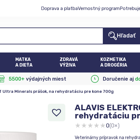
Doprava a platba
Vernostný program
Potrebuj
Hľadať
MATKA
ZDRAVÁ
KOZMETIKA
A DIEŤA
VÝŽIVA
A DROGÉRIA
5500+
výdajných miest
Doručenie aj
d
Ultra Minerals prášok, na rehydratáciu pre kone 700g
ALAVIS ELEKTRO
rehydratáciu p
★
★
★
★
★
0
(0×)
Veterinárny prípravok na rehydra