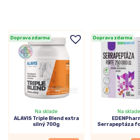
Doprava zdarma
Doprava zdarma
Na sklade
Na sklade
ALAVIS Triple Blend extra
EDENPhar
silný 700g
Serrapeptáza f
000 I.U. 60