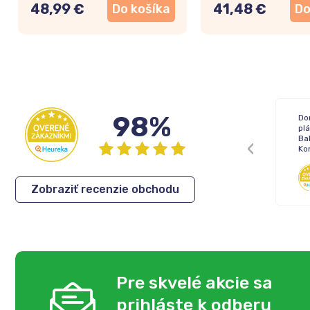
48,99 €
41,48 €
Do košíka
Do
98%
Žiadne !
Do
pl
Bal
Ko
Inka
,
05.08.2026
Zobraziť recenzie obchodu
Pre skvelé akcie sa
prihláste k odberu