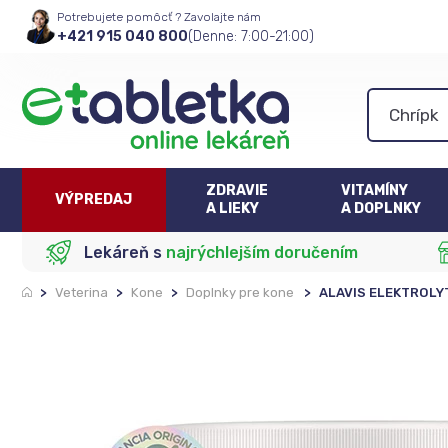
Potrebujete pomôcť ? Zavolajte nám
+421 915 040 800
(Denne: 7:00-21:00)
ZDRAVIE
VITAMÍNY
VÝPREDAJ
A LIEKY
A DOPLNKY
Lekáreň s
najrýchlejším doručením
>
Veterina
>
Kone
>
Doplnky pre kone
>
ALAVIS ELEKTROLYT 