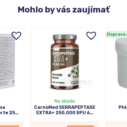
Mohlo
by vás zaujímať
Doprava
Na sklade
ma
CarnoMed SERRAPEPTASE
Phl
orte 250
EXTRA+ 250.000 SPU 60
tbl
kapsúl