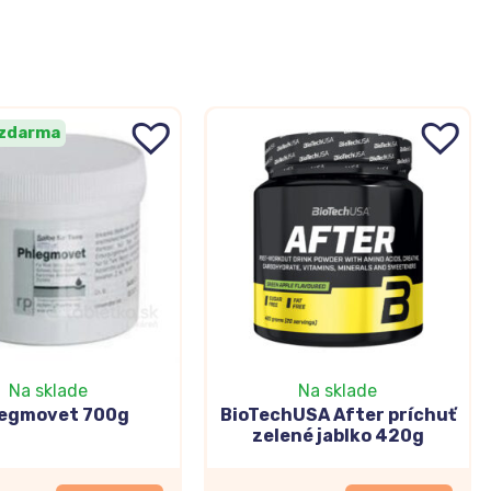
 zdarma
Na sklade
Na sklade
egmovet 700g
BioTechUSA After príchuť
zelené jablko 420g