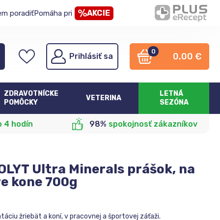
AKCIE
em poradiť
Pomáha pri
0
0,00
€
Prihlásiť sa
ZDRAVOTNÍCKE
LETNÁ
VETERINA
POMÔCKY
SEZÓNA
o 4 hodín
98%
spokojnosť zákazníkov
LYT Ultra Minerals prášok, na
re kone 700g
táciu žriebät a koní, v pracovnej a športovej záťaži.