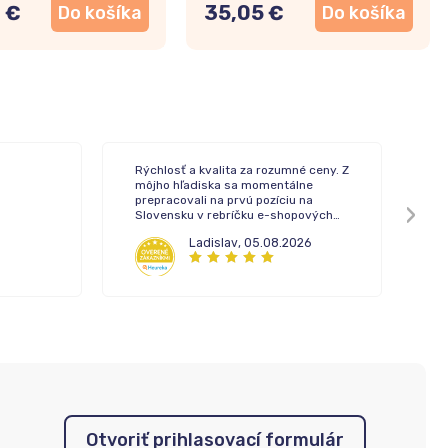
 €
35,05 €
Do košíka
Do košíka
Rýchlosť a kvalita za rozumné ceny. Z
To
môjho hľadiska sa momentálne
de
prepracovali na prvú pozíciu na
Slovensku v rebríčku e-shopových
lekární.
Ladislav
,
05.08.2026
Otvoriť prihlasovací formulár