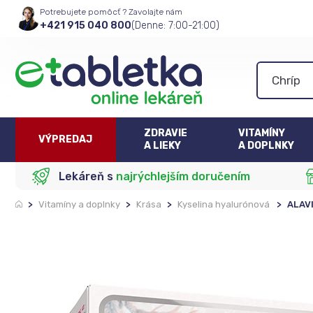
Potrebujete pomôcť ? Zavolajte nám
+421 915 040 800
(Denne: 7:00-21:00)
ZDRAVIE
VITAMÍNY
VÝPREDAJ
A LIEKY
A DOPLNKY
Lekáreň s
najrýchlejším doručením
>
Vitamíny a doplnky
>
Krása
>
Kyselina hyalurónová
>
ALAVI