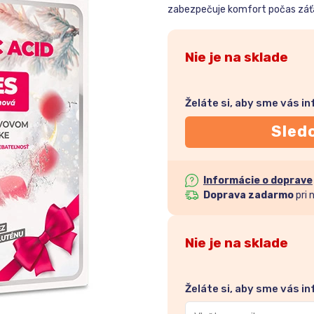
zabezpečuje komfort počas záť
Nie je na sklade
Želáte si, aby sme vás i
Sled
Informácie o doprave
Doprava zadarmo
pri 
Nie je na sklade
Želáte si, aby sme vás i
Zadajte