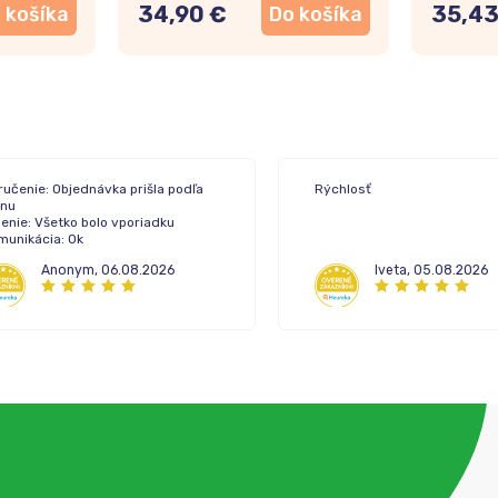
34,90 €
35,43
 košíka
Do košíka
ručenie: Objednávka prišla podľa
Rýchlosť
ánu
enie: Všetko bolo vporiadku
munikácia: Ok
Anonym
,
06.08.2026
Iveta
,
05.08.2026