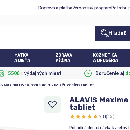
Doprava a platba
Vernostný program
Potrebuj
Hľadať
MATKA
ZDRAVÁ
KOZMETIKA
A DIEŤA
VÝŽIVA
A DROGÉRIA
5500+
výdajných miest
Doručenie aj
d
S Maxima Hyaluronic Acid 2×60 žuvacích tabliet
ALAVIS Maxima 
tabliet
★
★
★
★
★
5,0
(1×)
Pohodlná denná dávka kyseliny h