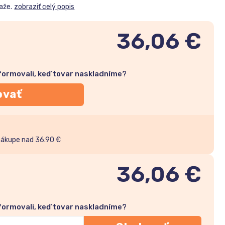
aže.
zobraziť celý popis
36,06 €
nformovali, keď tovar naskladníme?
ovať
nákupe nad 36.90 €
36,06
€
nformovali, keď tovar naskladníme?