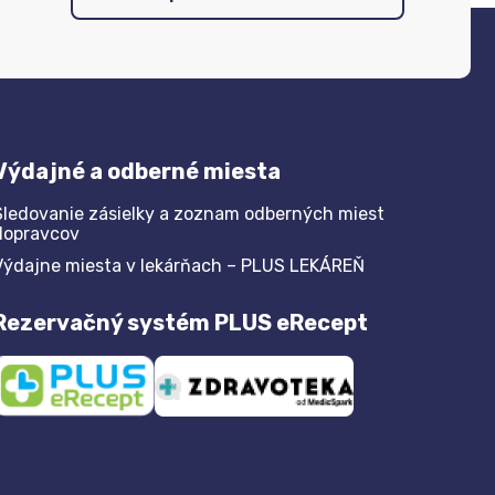
Výdajné a odberné miesta
Sledovanie zásielky a zoznam odberných miest
dopravcov
Výdajne miesta v lekárňach – PLUS LEKÁREŇ
Rezervačný systém PLUS eRecept