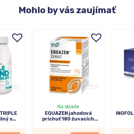
Mohlo
by vás zaujímať
Na sklade
 TRIPLE
EQUAZEN jahodová
INOFOL
ilný s
príchuť 180 žuvacích
lom 700g
kapsúl