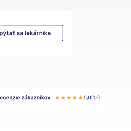
pýtať sa lekárnika
★
★
★
★
★
ecenzie zákazníkov
5,0
(1×)