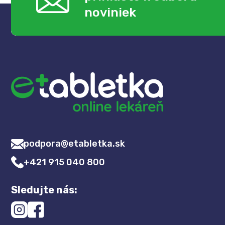
noviniek
podpora@etabletka.sk
+421 915 040 800
Sledujte nás: