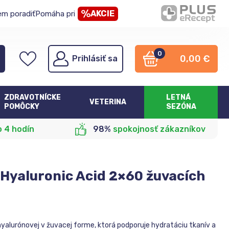
AKCIE
em poradiť
Pomáha pri
0
0,00
€
Prihlásiť sa
ZDRAVOTNÍCKE
LETNÁ
VETERINA
POMÔCKY
SEZÓNA
o 4 hodín
98%
spokojnosť zákazníkov
Hyaluronic Acid 2×60 žuvacích
yalurónovej v žuvacej forme, ktorá podporuje hydratáciu tkanív a