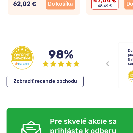
47,04 €
62,02 €
Do košíka
Do
48,49 €
98%
Žiadne !
Do
pl
Bal
Ko
Inka
,
05.08.2026
Zobraziť recenzie obchodu
Pre skvelé akcie sa
prihláste k odberu