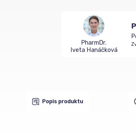
P
P
PharmDr.
Zv
Iveta Hanáčková
Popis produktu