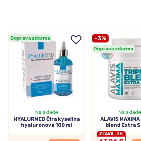
-3%
Doprava zdarma
Doprava zdarma
Na sklade
Na sklade
HYALURMED Číra kyselina
ALAVIS MAXIMA
hyalurónová 100 ml
blend Extra S
arómou a sladid
ZĽAVA -3%