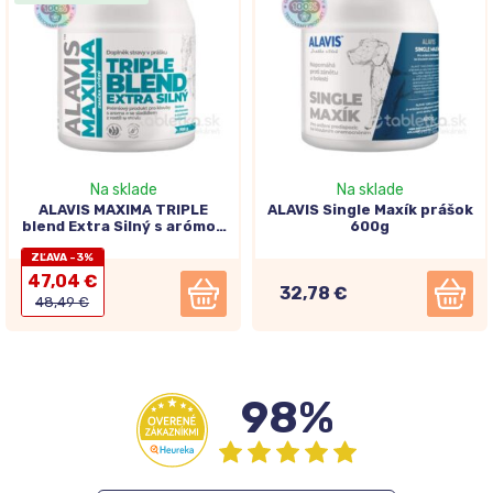
Na sklade
Na sklade
ALAVIS MAXIMA TRIPLE
ALAVIS Single Maxík prášok
blend Extra Silný s arómou
600g
a sladidlom 700g
ZĽAVA -3%
47,04 €
32,78 €
48,49 €
98%