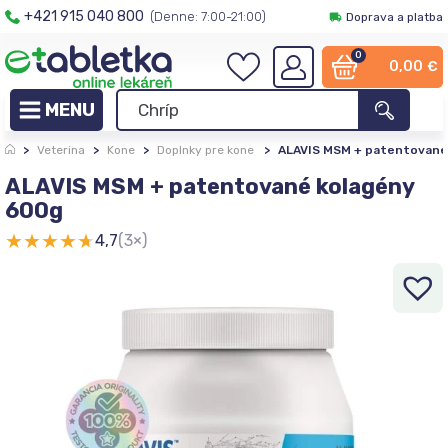
+421 915 040 800
(Denne: 7:00-21:00)
Doprava a platba
0
0,00
€
>
Veterina
>
Kone
>
Doplnky pre kone
>
ALAVIS MSM + patentované
ALAVIS MSM + patentované kolagény
600g
★
★
★
★
★
4,7
(3×)