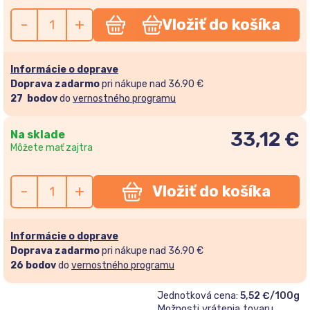
-
+
Vložiť do košíka
Informácie o doprave
Doprava zadarmo
pri nákupe nad 36.90 €
27
bodov
do
vernostného programu
Na sklade
33,12
€
Môžete mať zajtra
-
+
Vložiť do košíka
Informácie o doprave
Doprava zadarmo
pri nákupe nad 36.90 €
26
bodov
do
vernostného programu
Jednotková cena:
5,52 €/100g
Možnosti vrátenia tovaru