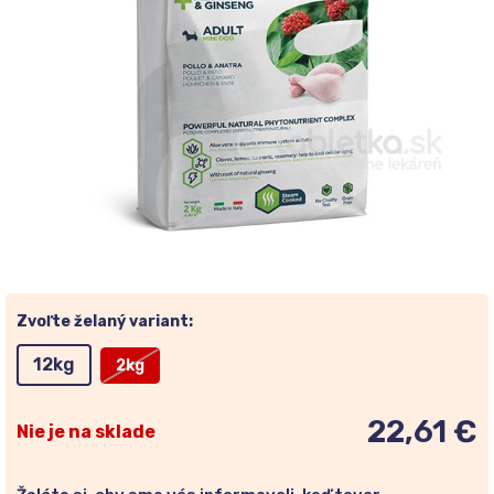
Zvoľte želaný variant:
12kg
2kg
22,61 €
Nie je na sklade