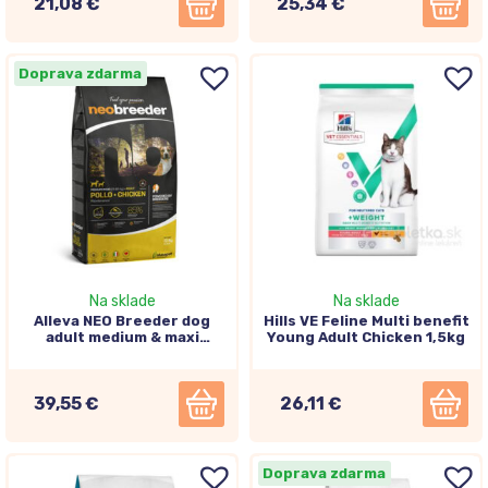
21,08 €
25,34 €
Doprava zdarma
Na sklade
Na sklade
Alleva NEO Breeder dog
Hills VE Feline Multi benefit
adult medium & maxi
Young Adult Chicken 1,5kg
chicken 12kg
39,55 €
26,11 €
Doprava zdarma