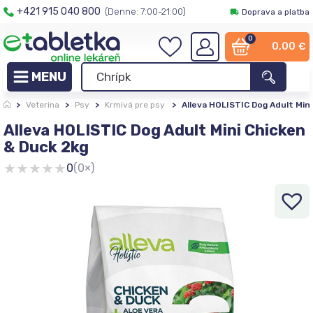
+421 915 040 800
(Denne: 7:00-21:00)
Doprava a platba
0
0,00
€
>
Veterina
>
Psy
>
Krmivá pre psy
>
Alleva HOLISTIC Dog Adult Min
Alleva HOLISTIC Dog Adult Mini Chicken
& Duck 2kg
★
★
★
★
★
0
(0×)