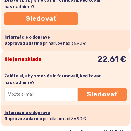
Želáte si, aby sme vás informovali, keď tovar
naskladníme?
Sledovať
Informácie o doprave
Doprava zadarmo
pri nákupe nad 36.90 €
22,61
€
Nie je na sklade
Želáte si, aby sme vás informovali, keď tovar
naskladníme?
Zadajte
Sledovať
svoju
e-
mailovú
Informácie o doprave
adresu
Doprava zadarmo
pri nákupe nad 36.90 €
a