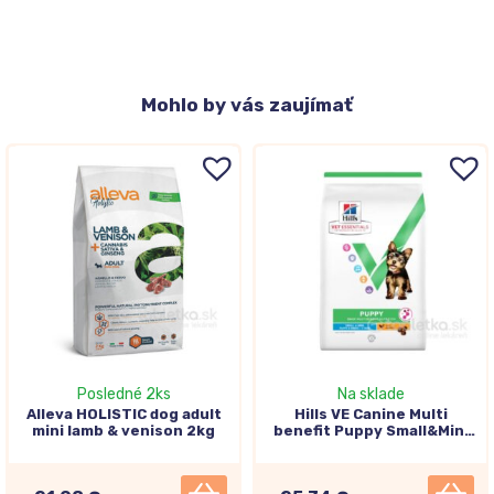
Mohlo
by vás zaujímať
Posledné 2ks
Na sklade
Alleva HOLISTIC dog adult
Hills VE Canine Multi
mini lamb & venison 2kg
benefit Puppy Small&Mini
Chicken 2kg