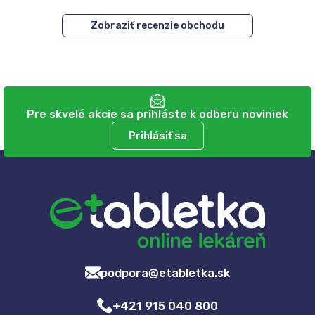
Zobraziť recenzie obchodu
Pre skvelé akcie sa prihláste k odberu noviniek
Prihlásiť sa
podpora@etabletka.sk
+421 915 040 800