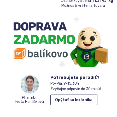
Jednotková cena:
11,31 €/1kg
pridajte
Možnosti vrátenia tovaru
sa
do
zoznamu
čakateľov
Potrebujete poradiť?
Po-Pia: 9-15:30h
Zvyčajne odpovie do 30 minút
PharmDr.
Opýtať sa lekárnika
Iveta Hanáčková