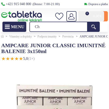
+421 915 040 800
(Denne: 7:00-21:00)
Doprava a platba
0
0,00
€
>
Vitamíny a doplnky
>
Podpora imunity
>
Prevencia
>
AMPCARE JUNIOR CL
AMPCARE JUNIOR CLASSIC IMUNITNÉ
BALENIE 3x150ml
★
★
★
★
★
5,0
(1×)