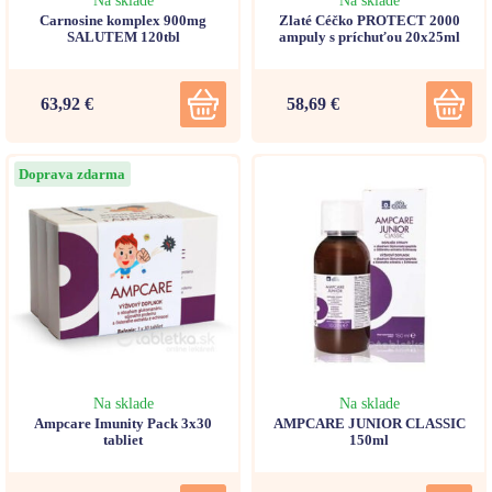
Na sklade
Na sklade
Carnosine komplex 900mg
Zlaté Céčko PROTECT 2000
SALUTEM 120tbl
ampuly s príchuťou 20x25ml
63,92 €
58,69 €
Doprava zdarma
Na sklade
Na sklade
Ampcare Imunity Pack 3x30
AMPCARE JUNIOR CLASSIC
tabliet
150ml