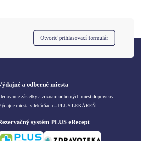
Otvoriť prihlasovací formulár
Výdajné a odberné miesta
ledovanie zásielky a zoznam odberných miest dopravcov
Výdajne miesta v lekárňach – PLUS LEKÁREŇ
Rezervačný systém PLUS eRecept