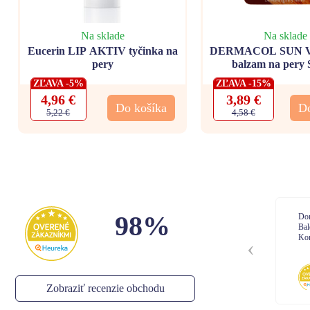
Na sklade
Na sklade
Eucerin LIP AKTIV tyčinka na
DERMACOL SUN Vo
pery
balzam na pery
ZĽAVA -5%
ZĽAVA -15%
4,96 €
3,89 €
Do košíka
Do
5,22 €
4,58 €
98%
Doručenie: Objednávka prišla podľa plánu
Dor
Balenie: Všetko bolo vporiadku
Bal
Komunikácia: Ok
Kom
Anonym
,
06.08.2026
Zobraziť recenzie obchodu