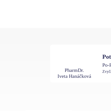
Pot
Po-P
PharmDr.
Zvyča
Iveta Hanáčková