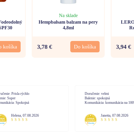
Na sklade
deodolný
Hempbalsam balzam na pery
LEROS
 SPF30
4,8ml
Ro
3,78 €
3,94 €
 košíka
Do košíka
učenie: Prisla rýchlo
Doručenie: velmi
enie: Super
Balenie: spokojná
unikácia: Spokojná
Komunikácia: komunikácia na 10
Helena
,
07.08.2026
Janetta
,
07.08.2026