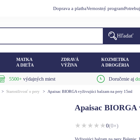
Doprava a platba
Vernostný program
Potrebu
Hľadať
MATKA
ZDRAVÁ
KOZMETIKA
A DIEŤA
VÝŽIVA
A DROGÉRIA
5500+
výdajných miest
Doručenie aj
do
>
Starostlivosť o pery
>
Apaisac BIORGA vyživujúci balzam na pery 15ml
Apaisac BIORGA v
★
★
★
★
★
0
(0×)
Vyživujúci balzam na pery Balenie: