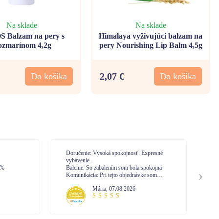
Na sklade
Na sklade
 Balzam na pery s
Himalaya vyživujúci balzam na
zmarínom 4,2g
pery Nourishing Lip Balm 4,5g
2,07 €
Do košíka
Do košíka
Doručenie: Vysoká spokojnosť. Expresné
Do
vybavenie.
Ba
0%
Balenie: So zabalením som bola spokojná
Ko
Komunikácia: Pri tejto objednávke som
nekomunikovala s call centrom. No mám
Mária
,
07.08.2026
skúsenosť z minula. Vysoká profesionalita
pri vybavovaní.