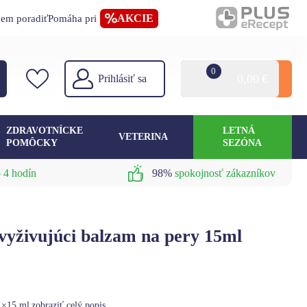
AKCIE
jem poradiť
Pomáha pri
0
0,00
€
Prihlásiť sa
ZDRAVOTNÍCKE
LETNÁ
VETERINA
POMÔCKY
SEZÓNA
 4 hodín
98%
spokojnosť zákazníkov
yživujúci balzam na pery 15ml
 1×15 ml
zobraziť celý popis