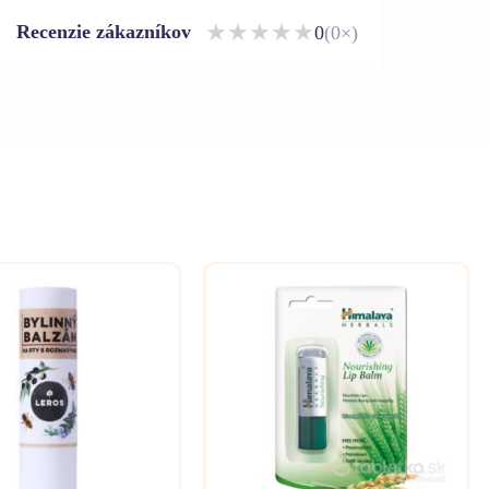
★
★
★
★
★
Recenzie zákazníkov
0
(0×)