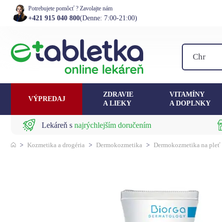
Potrebujete pomôcť ? Zavolajte nám
+421 915 040 800
(Denne: 7:00-21:00)
ZDRAVIE
VITAMÍNY
VÝPREDAJ
A LIEKY
A DOPLNKY
Lekáreň s
najrýchlejším doručením
>
Kozmetika a drogéria
>
Dermokozmetika
>
Dermokozmetika na pleť