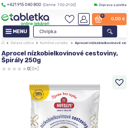
+421 915 040 800
(Denne: 7:00-21:00)
Doprava a platba
0
0,00
€
>
Zdravá výživa
>
Nutričné výrobky
>
Aprocel nízkobielkovinové ces
Aprocel nízkobielkovinové cestoviny,
Špirály 250g
★
★
★
★
★
0
(0×)