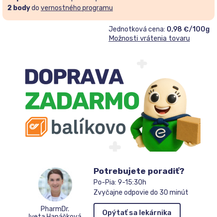
2
body
do
vernostného programu
Jednotková cena:
0,98 €/100g
Možnosti vrátenia tovaru
Potrebujete poradiť?
Po-Pia: 9-15:30h
Zvyčajne odpovie do 30 minút
PharmDr.
Opýtať sa lekárnika
Iveta Hanáčková