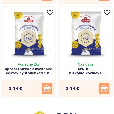
Posledné 2ks
Na sklade
Aprocel nízkobielkovinové
APROCEL
cestoviny, Kolienka veľké
nízkobielkovinové
250g
cestoviny, Kolienka 250g
2,44 €
2,44 €