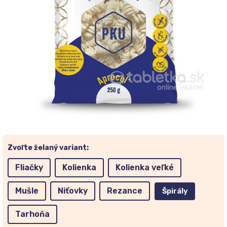
Zvoľte želaný variant:
Fliačky
Kolienka
Kolienka veľké
Mušle
Niťovky
Rezance
Špirály
Tarhoňa