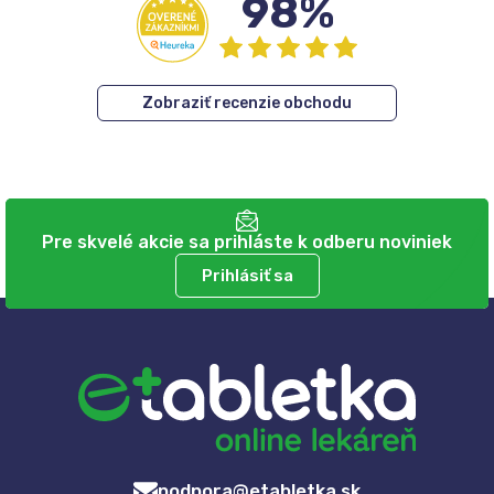
98%
Zobraziť recenzie obchodu
Pre skvelé akcie sa prihláste k odberu noviniek
Prihlásiť sa
podpora@etabletka.sk