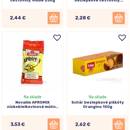
cestoviny, Mušle 250g
bezlepkové cestoviny,
špirály 250 g
2,44 €
2,28 €
Na sklade
Na sklade
Novalim APROMIX
Schär bezlepkové piškóty
nízkobielkovinová múčna
Orangino 150g
zmes 1000g
3,53 €
2,62 €