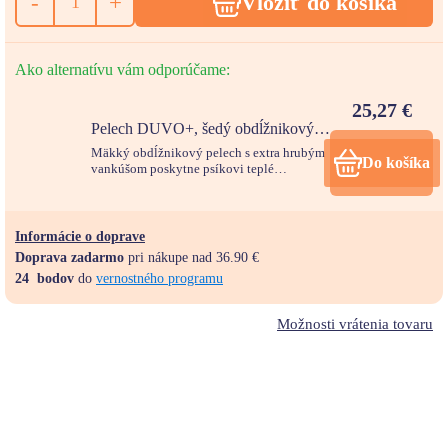
-
+
Vložiť do košíka
Ako alternatívu vám odporúčame:
25,27
€
Pelech DUVO+, šedý obdĺžnikový
60x45x16cm
Mäkký obdĺžnikový pelech s extra hrubým
Do košíka
vankúšom poskytne psíkovi teplé
hniezdočko na odpočinok a relax.
Informácie o doprave
Doprava zadarmo
pri nákupe nad 36.90 €
24
bodov
do
vernostného programu
Možnosti vrátenia tovaru