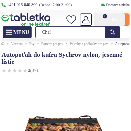
+421 915 040 800
(Denne: 7:00-21:00)
Doprava a platba
0
0,00
€
>
Veterina
>
Psy
>
Potreby pre psy
>
Pelechy a podložky pre psy
>
Autopoťah d
Autopoťah do kufra Sychrov nylon, jesenné
lístie
★
★
★
★
★
0
(0×)