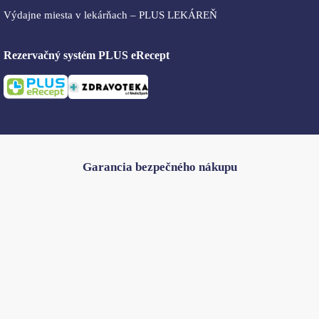
Výdajne miesta v lekárňach – PLUS LEKÁREŇ
Rezervačný systém PLUS eRecept
Garancia bezpečného nákupu