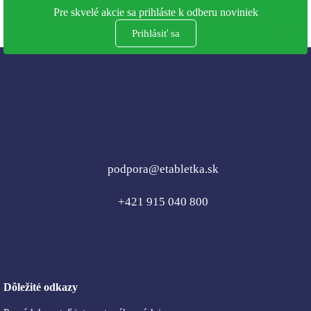
Pre skvelé akcie sa prihláste k odberu noviniek
Prihlásiť sa
podpora@etabletka.sk
+421 915 040 800
Dôležité odkazy