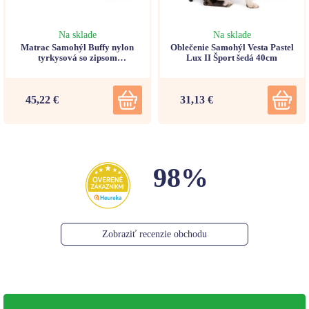
Na sklade
Na sklade
Matrac Samohýl Buffy nylon
Oblečenie Samohýl Vesta Pastel
tyrkysová so zipsom
Lux II Šport šedá 40cm
90x60x10cm
45,22 €
31,13 €
98%
Zobraziť recenzie obchodu