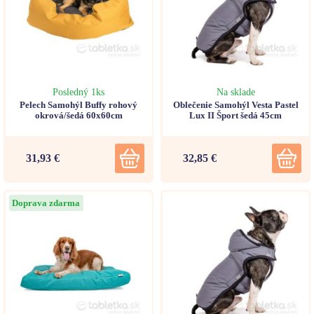
Posledný 1ks
Na sklade
Pelech Samohýl Buffy rohový
Oblečenie Samohýl Vesta Pastel
okrová/šedá 60x60cm
Lux II Šport šedá 45cm
31,93 €
32,85 €
Doprava zdarma