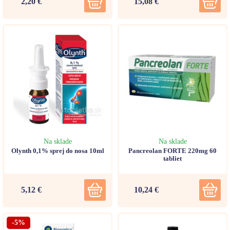
2,20 €
15,08 €
Na sklade
Na sklade
Olynth 0,1% sprej do nosa 10ml
Pancreolan FORTE 220mg 60
tabliet
5,12 €
10,24 €
-5%