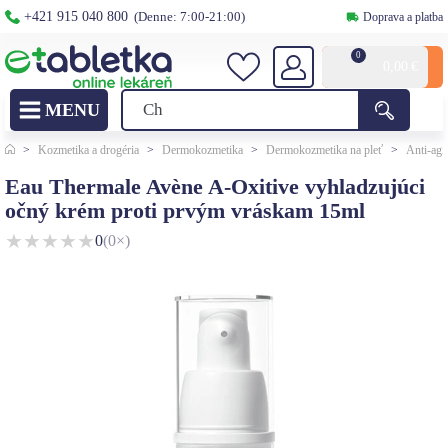
+421 915 040 800
(Denne: 7:00-21:00)
Doprava a platba
0
0,00
€
>
Kozmetika a drogéria
>
Dermokozmetika
>
Dermokozmetika na pleť
>
Anti-agi
Eau Thermale Avène A-Oxitive vyhladzujúci
očný krém proti prvým vráskam 15ml
★
★
★
★
★
0
(0×)