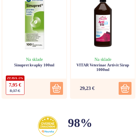
Na sklade
Na sklade
Sinupret kvapky 100ml
VITAR Veterinae Artivit Sirup
1000ml
ZĽAVA -5%
7,95 €
29,23 €
8,37 €
98%