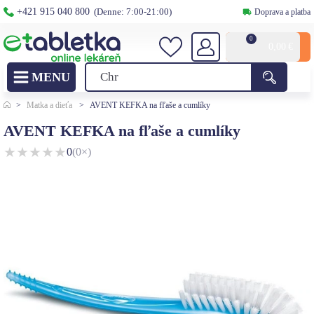
+421 915 040 800
(Denne: 7:00-21:00)
Doprava a platba
0
0,00
€
>
Matka a dieťa
>
AVENT KEFKA na fľaše a cumlíky
AVENT KEFKA na fľaše a cumlíky
★
★
★
★
★
0
(0×)