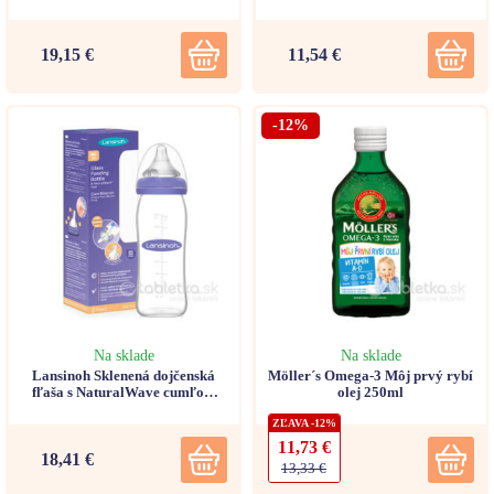
mesiacov, chlapec 1ks
19,15 €
11,54 €
-12%
Na sklade
Na sklade
Lansinoh Sklenená dojčenská
Möller´s Omega-3 Môj prvý rybí
fľaša s NaturalWave cumľom
olej 250ml
240 ml, 1 ks
ZĽAVA -12%
11,73 €
18,41 €
13,33 €