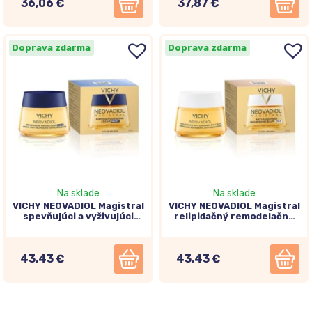
36,06 €
37,87 €
Doprava zdarma
Doprava zdarma
Na sklade
Na sklade
VICHY NEOVADIOL Magistral
VICHY NEOVADIOL Magistral
spevňujúci a vyživujúci
relipidačný remodelačný
nočný krém -
denný krém -
postmenopauza 50ml
postmenopauza, 50ml
43,43 €
43,43 €