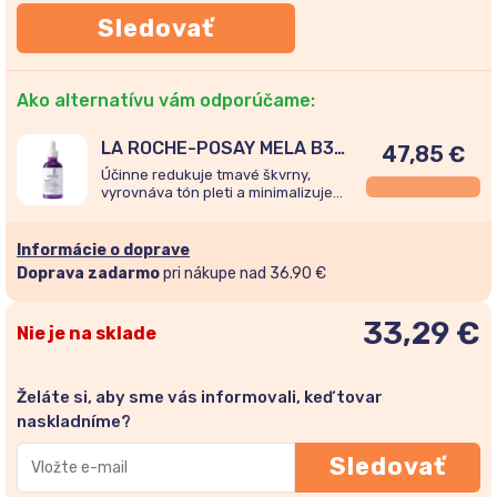
Sledovať
Ako alternatívu vám odporúčame:
LA ROCHE-POSAY MELA B3
47,85
€
sérum proti tmavým škvrnám
Účinne redukuje tmavé škvrny,
30ml
vyrovnáva tón pleti a minimalizuje
prejavy po akné. Je vhodné pre citlivú
pokožku a všetky typy pigmentových
škvŕn.
Informácie o doprave
Doprava zadarmo
pri nákupe nad 36.90 €
33,29
€
Nie je na sklade
Želáte si, aby sme vás informovali, keď tovar
naskladníme?
Zadajte
Sledovať
svoju