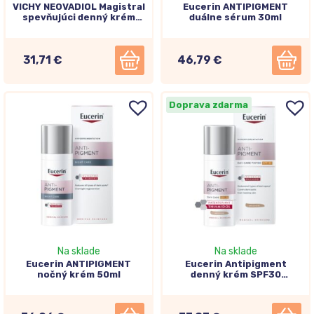
VICHY NEOVADIOL Magistral
Eucerin ANTIPIGMENT
spevňujúci denný krém
duálne sérum 30ml
proti tmavým škvrnám SPF
50 50ml
31,71 €
46,79 €
Doprava zdarma
Na sklade
Na sklade
Eucerin ANTIPIGMENT
Eucerin Antipigment
nočný krém 50ml
denný krém SPF30
tónovaný stredne tmavý
50ml