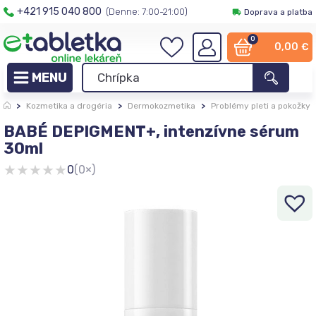
+421 915 040 800
(Denne: 7:00-21:00)
Doprava a platba
0
0,00
€
>
Kozmetika a drogéria
>
Dermokozmetika
>
Problémy pleti a pokožky
BABÉ DEPIGMENT+, intenzívne sérum
30ml
★
★
★
★
★
0
(0×)