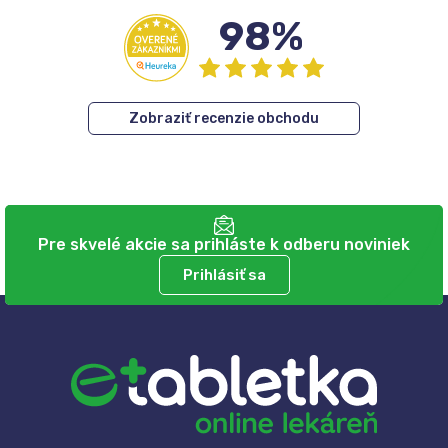
98%
Zobraziť recenzie obchodu
Pre skvelé akcie sa prihláste k odberu noviniek
Prihlásiť sa