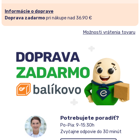
e-
mailovú
Informácie o doprave
adresu
Doprava zadarmo
pri nákupe nad 36.90 €
a
Možnosti vrátenia tovaru
pridajte
sa
do
zoznamu
čakateľov
Potrebujete poradiť?
Po-Pia: 9-15:30h
Zvyčajne odpovie do 30 minút