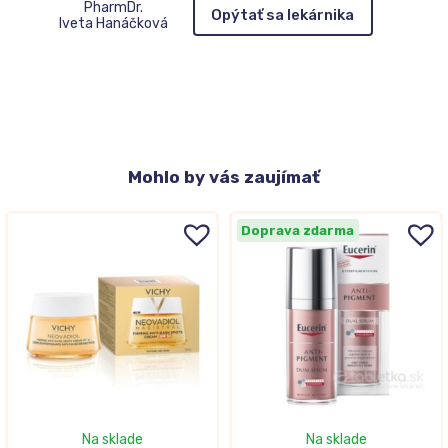
PharmDr.
Opýtať sa lekárnika
Iveta Hanáčková
Mohlo
by vás zaujímať
Doprava zdarma
Na sklade
Na sklade