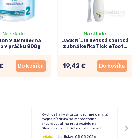
Na sklade
Na sklade
lon 2 AR mliečna
Jack N´Jill detská sonická
va v prášku 800g
zubná kefka TickleTooth
0-3 roky
 €
19,42 €
Do košíka
Do košíka
Rýchlosť a kvalita za rozumné ceny. Z
To
môjho hľadiska sa momentálne
de
prepracovali na prvú pozíciu na
Slovensku v rebríčku e-shopových
lekární.
Ladislav
,
05.08.2026