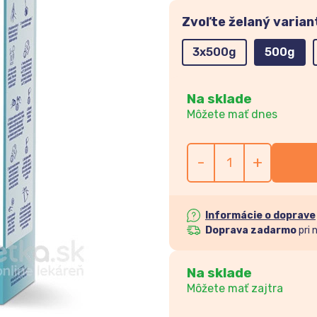
Zvoľte želaný varian
3x500g
500g
Na sklade
Môžete mať dnes
-
+
Informácie o doprave
Doprava zadarmo
pri 
Na sklade
Môžete mať zajtra