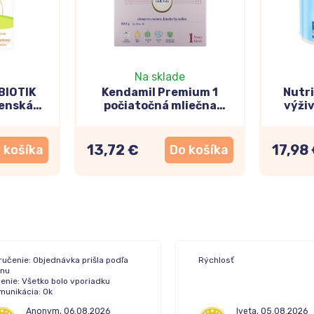
Na sklade
BIOTIK
Kendamil Premium 1
Nutri
čenská
počiatočná mliečna
výži
 600g
dojčenská výživa (0-6m)
600g
13,72 €
17,98
 košíka
Do košíka
ručenie: Objednávka prišla podľa
Rýchlosť
ánu
enie: Všetko bolo vporiadku
munikácia: Ok
Anonym
,
06.08.2026
Iveta
,
05.08.2026