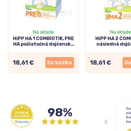
Na sklade
Na sklade
HiPP HA 1 COMBIOTIK, PRE
HiPP HA 2 COM
HA počiatočná dojčenská
následná doj
výživa 600g
výživa 6m+,
18,61 €
18,61 €
Do košíka
Do
98%
Žiadne !
Do
pl
Bal
Ko
Inka
,
05.08.2026