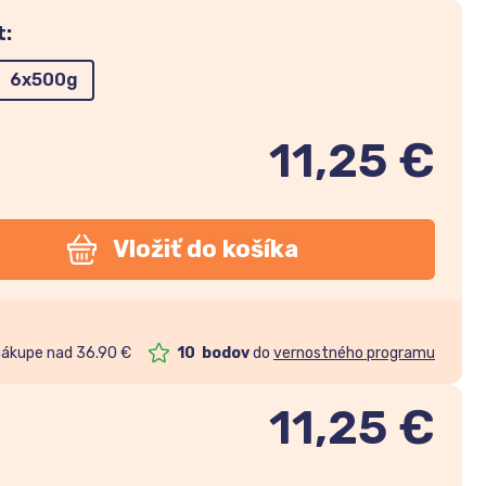
t:
6x500g
11,25 €
Vložiť do košíka
nákupe nad 36.90 €
10
bodov
do
vernostného programu
11,25
€