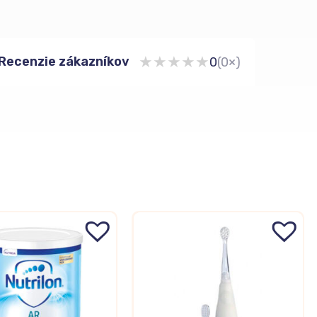
★
★
★
★
★
Recenzie zákazníkov
0
(0×)