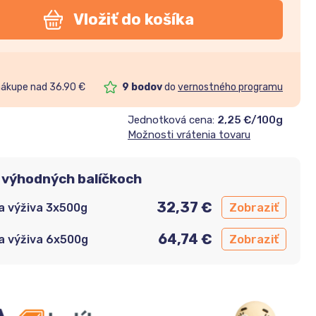
Vložiť do košíka
nákupe nad 36.90 €
9
bodov
do
vernostného programu
Jednotková cena:
2,25 €/100g
Možnosti vrátenia tovaru
 výhodných balíčkoch
32,37
€
Zobraziť
a výživa 3x500g
64,74
€
Zobraziť
a výživa 6x500g