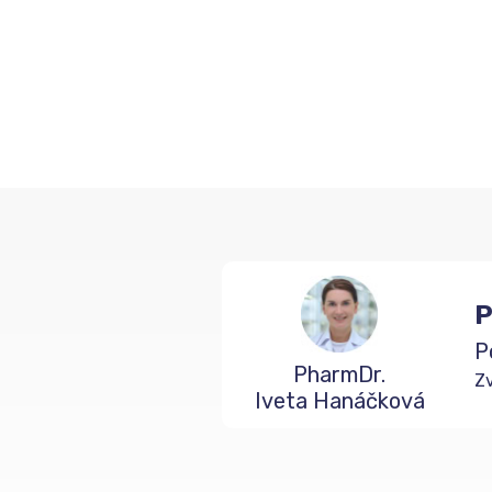
P
P
PharmDr.
Zv
Iveta Hanáčková