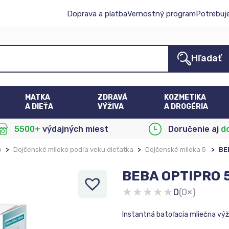
Doprava a platba
Vernostný program
Potrebuj
Hľadať
MATKA
ZDRAVÁ
KOZMETIKA
A DIEŤA
VÝŽIVA
A DROGÉRIA
5500+
výdajných miest
Doručenie aj
d
o
>
Dojčenské mlieko podľa veku dieťatka
>
Dojčenské mlieka 5
>
BE
BEBA OPTIPRO 5
★
★
★
★
★
0
(0×)
Instantná batoľacia mliečna výž