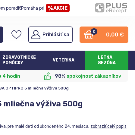
AKCIE
em poradiť
Pomáha pri
0
0,00
€
Prihlásiť sa
ZDRAVOTNÍCKE
LETNÁ
VETERINA
POMÔCKY
SEZÓNA
o 4 hodín
98%
spokojnosť zákazníkov
BA OPTIPRO 5 mliečna výživa 500g
 mliečna výživa 500g
iva, pre malé deti od ukončeného 24. mesiaca.
zobraziť celý popis