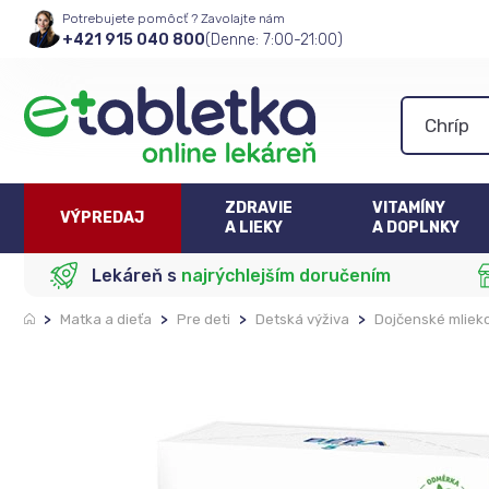
Potrebujete pomôcť ? Zavolajte nám
+421 915 040 800
(Denne: 7:00-21:00)
ZDRAVIE
VITAMÍNY
VÝPREDAJ
A LIEKY
A DOPLNKY
Lekáreň s
najrýchlejším doručením
>
Matka a dieťa
>
Pre deti
>
Detská výživa
>
Dojčenské mliek