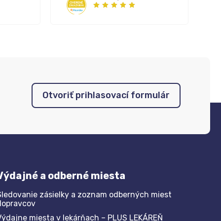
Otvoriť prihlasovací formulár
Výdajné a odberné miesta
Sledovanie zásielky a zoznam odberných miest
dopravcov
Výdajne miesta v lekárňach – PLUS LEKÁREŇ