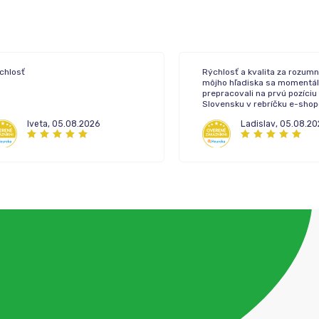
chlosť
Rýchlosť a kvalita za rozumn
môjho hľadiska sa momentál
prepracovali na prvú pozíciu
Slovensku v rebríčku e-sho
lekární.
Iveta
,
05.08.2026
Ladislav
,
05.08.20