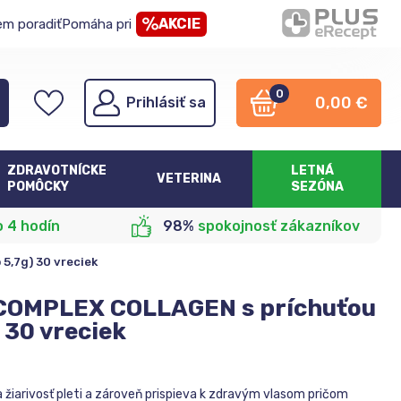
AKCIE
em poradiť
Pomáha pri
0
0,00
€
Prihlásiť sa
ZDRAVOTNÍCKE
LETNÁ
VETERINA
POMÔCKY
SEZÓNA
o 4 hodín
98%
spokojnosť zákazníkov
,7g) 30 vreciek
COMPLEX COLLAGEN s príchuťou
 30 vreciek
 žiarivosť pleti a zároveň prispieva k zdravým vlasom pričom