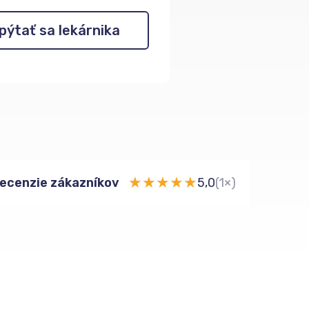
pýtať sa lekárnika
★
★
★
★
★
ecenzie zákazníkov
5,0
(1×)