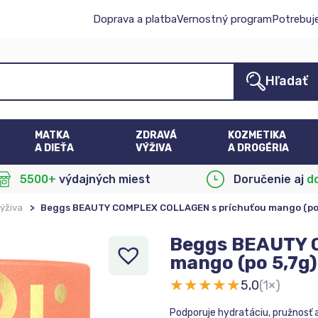
Doprava a platba
Vernostný program
Potrebuj
Hľadať
MATKA
ZDRAVÁ
KOZMETIKA
A DIEŤA
VÝŽIVA
A DROGÉRIA
5500+
výdajných miest
Doručenie aj
d
ýživa
>
Beggs BEAUTY COMPLEX COLLAGEN s príchuťou mango (po 5
Beggs BEAUTY 
mango (po 5,7g)
★
★
★
★
★
5,0
(1×)
Podporuje hydratáciu, pružnosť a