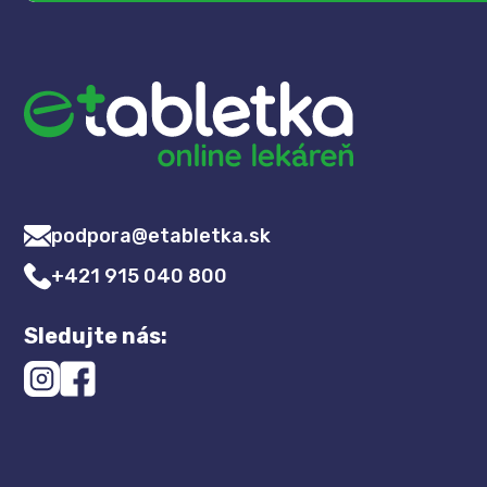
podpora@etabletka.sk
+421 915 040 800
Sledujte nás: