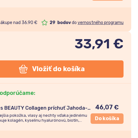
r ani lepok.
nákupe nad 36.90 €
29
bodov
do
vernostného programu
33,91
€
Vložiť do košíka
 odporúčame:
46,07
€
ins BEAUTY Collagen príchuť Jahoda-
ejšia
pokožka, vlasy a
j
nechty v
ďaka
jed
i
n
é
m
u
Do košíka
h
uj
e kolagén, kyselinu hyalurónovú, biotín,
or ani
lep
o
k.