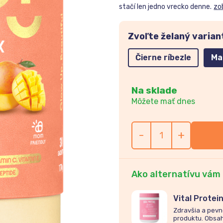
stačí len jedno vrecko denne.
zo
Zvoľte želaný varian
Čierne ríbezle
Ma
Na sklade
Môžete mať dnes
-
+
Ako alternatívu vám
Vital Prote
citrón 271g
Zdravšia a pevn
produktu. Obsah