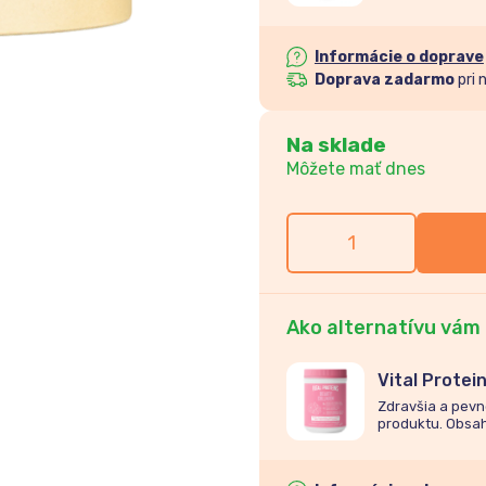
neobsahuje cuko
Informácie o doprave
Doprava zadarmo
pri 
Na sklade
Môžete mať dnes
Ako alternatívu vám
Vital Prote
citrón 271g
Zd
ra
všia
a pevn
p
ro
d
u
ktu
.
O
b
s
a
n
e
obs
ah
u
je
c
u
k