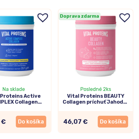
Doprava zdarma
Na sklade
Posledné 2ks
 Proteins Active
Vital Proteins BEAUTY
PLEX Collagen
Collagen príchuť Jahoda-
huť Citrón 357g
citrón 271g
 €
46,07 €
Do košíka
Do košíka