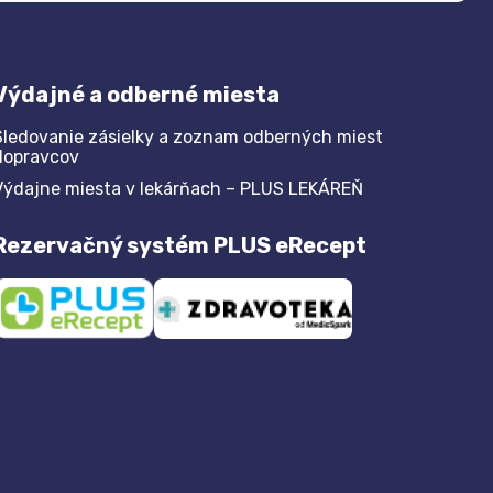
Výdajné a odberné miesta
Sledovanie zásielky a zoznam odberných miest
dopravcov
Výdajne miesta v lekárňach – PLUS LEKÁREŇ
Rezervačný systém PLUS eRecept