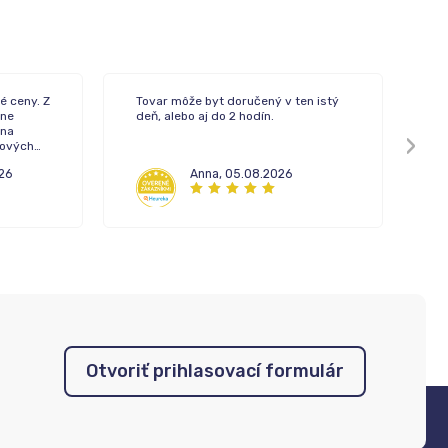
é ceny. Z
Tovar môže byt doručený v ten istý
Rý
ne
deň, alebo aj do 2 hodín.
 na
pových
26
Anna
,
05.08.2026
Otvoriť prihlasovací formulár