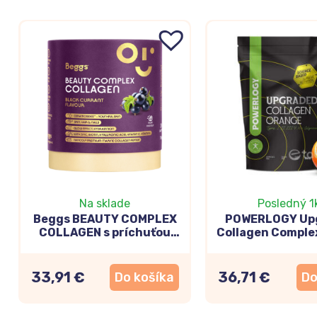
Na sklade
Posledný 1
Beggs BEAUTY COMPLEX
POWERLOGY Up
COLLAGEN s príchuťou
Collagen Comple
čierne ríbezle (po 5,7g) 30
300g
vreciek
33,91 €
36,71 €
Do košíka
Do