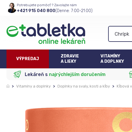
Potrebujete pomôcť ? Zavolajte nám
+421 915 040 800
(Denne: 7:00-21:00)
ZDRAVIE
VITAMÍNY
VÝPREDAJ
A LIEKY
A DOPLNKY
Lekáreň s
najrýchlejším doručením
>
Vitamíny a doplnky
>
Doplnky na svaly, kosti a kĺby
>
Kĺbová v