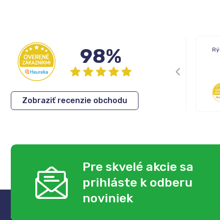
98%
Doručenie: Objednávka prišla podľa
Rý
plánu
Balenie: Všetko bolo vporiadku
Komunikácia: Ok
Anonym
,
06.08.2026
Zobraziť recenzie obchodu
Pre skvelé akcie sa
prihláste k odberu
noviniek