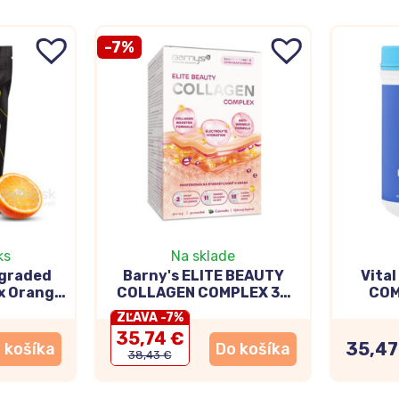
-7%
ks
Na sklade
graded
Barny's ELITE BEAUTY
Vital
x Orange
COLLAGEN COMPLEX 30
COM
vrecúšok
príc
ZĽAVA -7%
35,74 €
35,47
 košíka
Do košíka
38,43 €