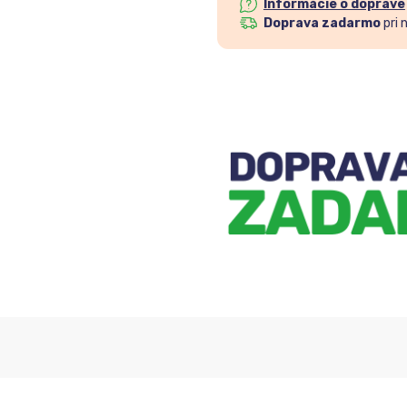
Informácie o doprave
Doprava zadarmo
pri 