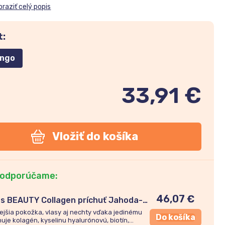
braziť celý popis
t:
ngo
33,91 €
Vložiť do košíka
 odporúčame:
46,07
€
ins BEAUTY Collagen príchuť Jahoda-
ejšia pokožka, vlasy aj nechty vďaka jedinému
Do košíka
uje kolagén, kyselinu hyalurónovú, biotín,