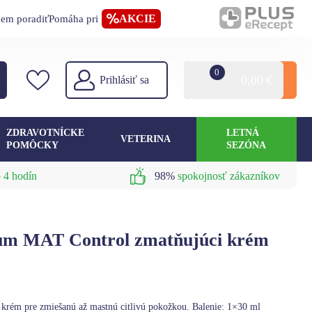
AKCIE
jem poradiť
Pomáha pri
0
0,00
€
Prihlásiť sa
ZDRAVOTNÍCKE
LETNÁ
VETERINA
POMÔCKY
SEZÓNA
 4 hodín
98%
spokojnosť zákazníkov
 MAT Control zmatňujúci krém
 krém pre zmiešanú až mastnú citlivú pokožkou. Balenie: 1×30 ml