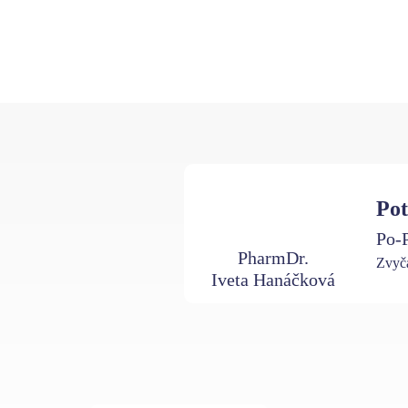
Pot
Po-P
PharmDr.
Zvyča
Iveta Hanáčková