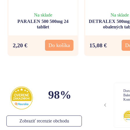
Na sklade
Na sklade
PARALEN 500 500mg 24
DETRALEX 500mg 6
tabliet
obalených tab
2,20 €
15,08 €
Do košíka
Do
98%
Doručenie: Objednávka prišla podľa plánu
Dor
Balenie: Všetko bolo vporiadku
Bal
Komunikácia: Ok
Kom
Anonym
,
06.08.2026
Zobraziť recenzie obchodu