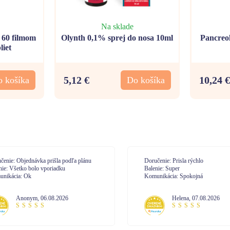
Na sklade
0 filmom
Olynth 0,1% sprej do nosa 10ml
Pancreo
liet
5,12 €
10,24 €
 košíka
Do košíka
učenie: Prisla rýchlo
Doručenie: velmi
enie: Super
Balenie: spokojná
unikácia: Spokojná
Komunikácia: komunikácia na 10
Helena
,
07.08.2026
Janetta
,
07.08.2026