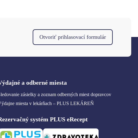
Otvoriť prihlasovací formulár
Výdajné a odberné miesta
ledovanie zásielky a zoznam odberných miest dopravcov
Výdajne miesta v lekárňach – PLUS LEKÁREŇ
Rezervačný systém PLUS eRecept