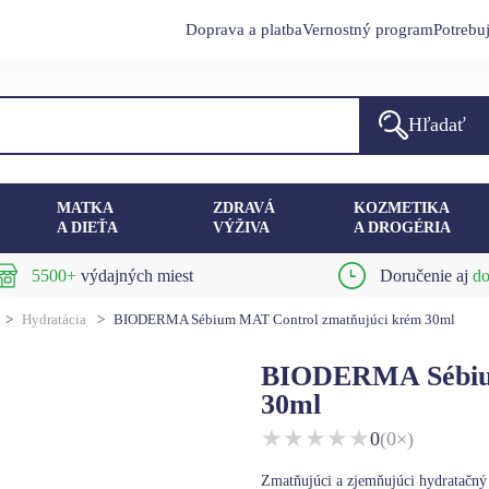
Doprava a platba
Vernostný program
Potrebu
Hľadať
MATKA
ZDRAVÁ
KOZMETIKA
A DIEŤA
VÝŽIVA
A DROGÉRIA
5500+
výdajných miest
Doručenie aj
do
>
Hydratácia
>
BIODERMA Sébium MAT Control zmatňujúci krém 30ml
BIODERMA Sébium
30ml
★
★
★
★
★
0
(0×)
Zmatňujúci a zjemňujúci hydratačný