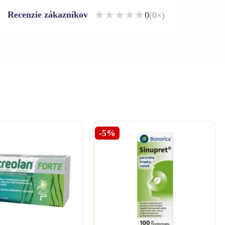
★
★
★
★
★
Recenzie zákazníkov
0
(0×)
-5%