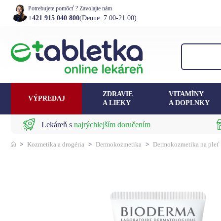
Potrebujete pomôcť ? Zavolajte nám
+421 915 040 800
(Denne: 7:00-21:00)
ZDRAVIE
VITAMÍNY
VÝPREDAJ
A LIEKY
A DOPLNKY
Lekáreň s
najrýchlejším doručením
>
Kozmetika a drogéria
>
Dermokozmetika
>
Dermokozmetika na pleť