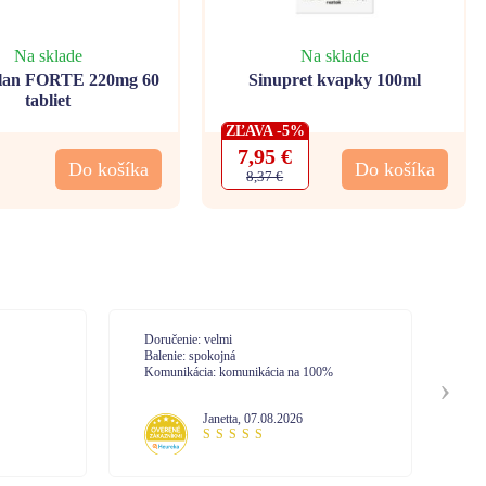
Na sklade
Na sklade
lan FORTE 220mg 60
Sinupret kvapky 100ml
tabliet
ZĽAVA -5%
7,95 €
Do košíka
Do košíka
8,37 €
Doručenie: Vysoká spokojnosť. Expresné
Do
vybavenie.
Ba
0%
Balenie: So zabalením som bola spokojná
Ko
Komunikácia: Pri tejto objednávke som
nekomunikovala s call centrom. No mám
Mária
,
07.08.2026
skúsenosť z minula. Vysoká profesionalita
pri vybavovaní.