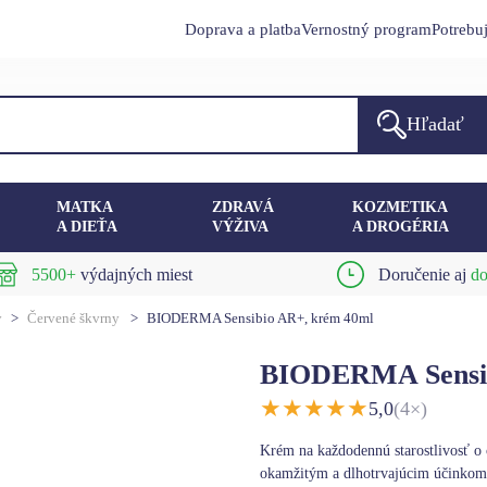
Doprava a platba
Vernostný program
Potrebu
Hľadať
MATKA
ZDRAVÁ
KOZMETIKA
A DIEŤA
VÝŽIVA
A DROGÉRIA
5500+
výdajných miest
Doručenie aj
do
y
>
Červené škvrny
>
BIODERMA Sensibio AR+, krém 40ml
BIODERMA Sensib
★
★
★
★
★
5,0
(4×)
Krém na každodennú starostlivosť o c
okamžitým a dlhotrvajúcim účinkom