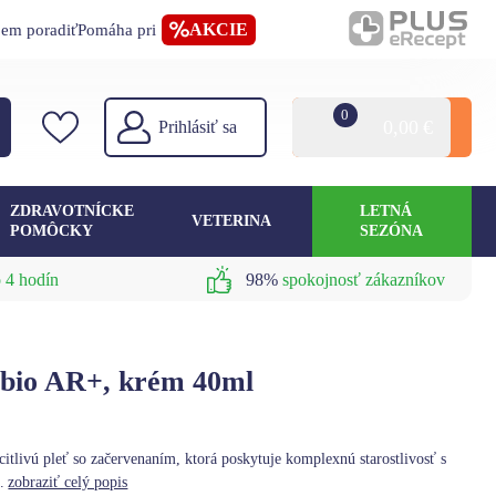
AKCIE
jem poradiť
Pomáha pri
0
0,00
€
Prihlásiť sa
ZDRAVOTNÍCKE
LETNÁ
VETERINA
POMÔCKY
SEZÓNA
 4 hodín
98%
spokojnosť zákazníkov
io AR+, krém 40ml
itlivú pleť so začervenaním, ktorá poskytuje komplexnú starostlivosť s
.
zobraziť celý popis