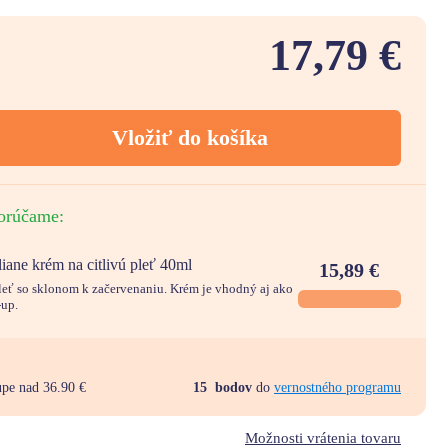
17,79 €
Vložiť do košíka
orúčame:
ne krém na citlivú pleť 40ml
15,89
€
pleť so sklonom k začervenaniu. Krém je vhodný aj ako
-up.
upe nad 36.90 €
15
bodov
do
vernostného programu
Možnosti vrátenia tovaru