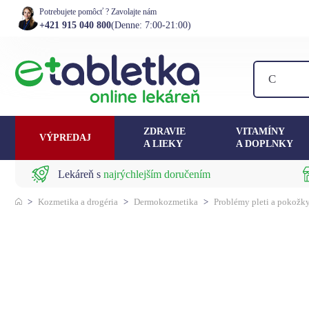
Potrebujete pomôcť ? Zavolajte nám
+421 915 040 800
(Denne: 7:00-21:00)
ZDRAVIE
VITAMÍNY
VÝPREDAJ
A LIEKY
A DOPLNKY
Lekáreň s
najrýchlejším doručením
>
Kozmetika a drogéria
>
Dermokozmetika
>
Problémy pleti a pokožk