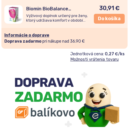
adresu
30,91
€
a
Biomin BioBalance
MENOPAUSE 120 kapsúl
pridajte
Výživový doplnok určený pre ženy,
Do košíka
ktorý udržiava komfort v období
sa
menopauzy.
do
Informácie o doprave
zoznamu
Doprava zadarmo
pri nákupe nad 36.90 €
čakateľov
Jednotková cena:
0,27 €/ks
Možnosti vrátenia tovaru