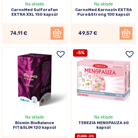
Na sklade
Na sklade
CarnoMed Sulforafan
CarnoMed Karnozín EXTRA
EXTRA XXL 150 kapsúl
Pure&Strong 100 kapsúl
74,11 €
49,57 €
-5%
Na sklade
Na sklade
Biomin BioBalance
TEREZIA MENOPAUZA 60
FIT&SLIM 120 kapsúl
kapsúl
ZĽAVA -5%