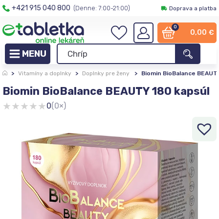
+421 915 040 800
(Denne: 7:00-21:00)
Doprava a platba
0
0,00
€
>
Vitamíny a doplnky
>
Doplnky pre ženy
>
Biomin BioBalance BEAUTY
Biomin BioBalance BEAUTY 180 kapsúl
★
★
★
★
★
0
(0×)