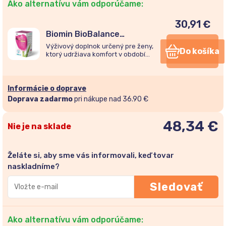
Ako alternatívu vám odporúčame:
30,91
€
Biomin BioBalance
MENOPAUSE 120 kapsúl
Výživový doplnok určený pre ženy,
Do košíka
ktorý udržiava komfort v období
menopauzy.
Informácie o doprave
Doprava zadarmo
pri nákupe nad 36.90 €
48,34
€
Nie je na sklade
Želáte si, aby sme vás informovali, keď tovar
naskladníme?
Zadajte
Sledovať
svoju
e-
mailovú
Ako alternatívu vám odporúčame: