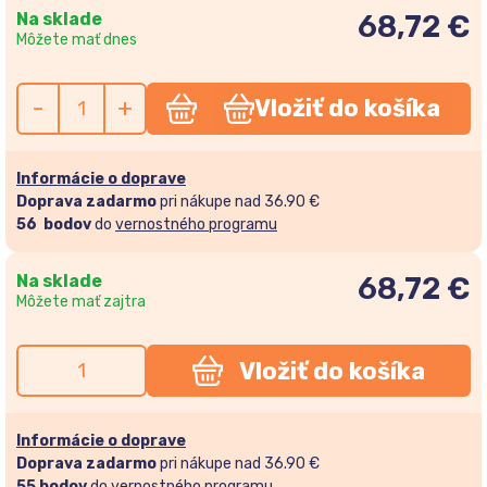
Na sklade
68,72 €
Môžete mať dnes
-
+
Vložiť do košíka
Informácie o doprave
Doprava zadarmo
pri nákupe nad 36.90 €
56
bodov
do
vernostného programu
Na sklade
68,72
€
Môžete mať zajtra
Vložiť do košíka
Informácie o doprave
Doprava zadarmo
pri nákupe nad 36.90 €
55
bodov
do
vernostného programu