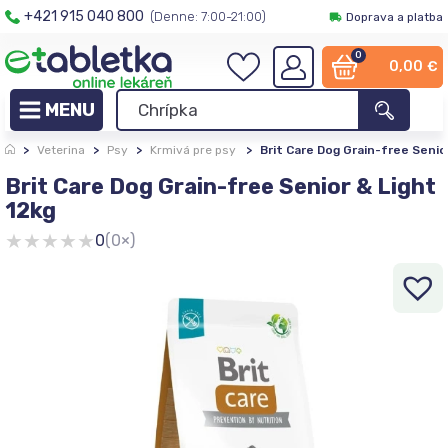
+421 915 040 800
(Denne: 7:00-21:00)
Doprava a platba
0
0,00
€
>
Veterina
>
Psy
>
Krmivá pre psy
>
Brit Care Dog Grain-free Senio
Brit Care Dog Grain-free Senior & Light
12kg
★
★
★
★
★
0
(0×)