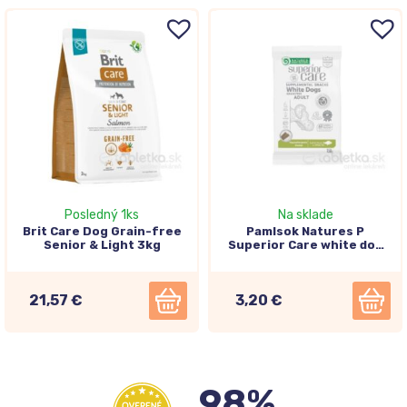
Posledný 1ks
Na sklade
Brit Care Dog Grain-free
Pamlsok Natures P
Senior & Light 3kg
Superior Care white dog
Hypoallergenic Dental
Care Grain free white fish
150g
21,57 €
3,20 €
98%