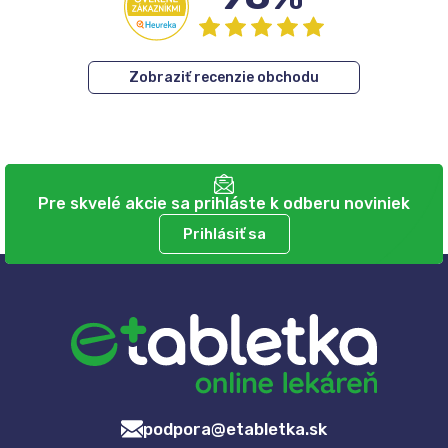
Zobraziť recenzie obchodu
Pre skvelé akcie sa prihláste k odberu noviniek
Prihlásiť sa
podpora@etabletka.sk