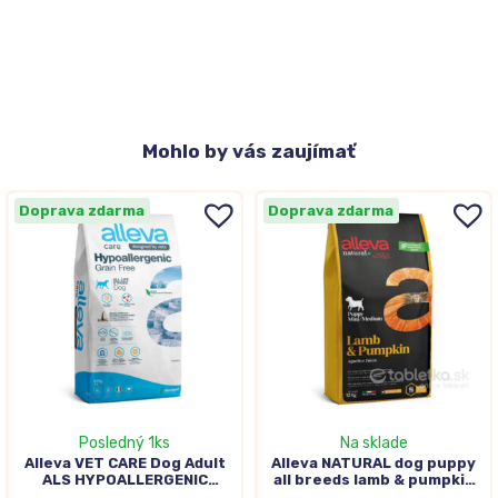
Mohlo
by vás zaujímať
Doprava zdarma
Doprava zdarma
Posledný 1ks
Na sklade
Alleva VET CARE Dog Adult
Alleva NATURAL dog puppy
ALS HYPOALLERGENIC
all breeds lamb & pumpkin
Grain Free 12kg
12kg