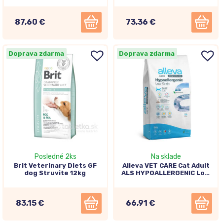
87,60 €
73,36 €
Doprava zdarma
Doprava zdarma
Posledné 2ks
Na sklade
Brit Veterinary Diets GF
Alleva VET CARE Cat Adult
dog Struvite 12kg
ALS HYPOALLERGENIC Low
Grain 10kg
83,15 €
66,91 €