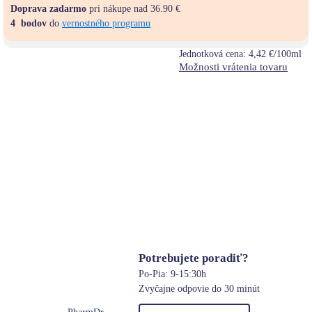
Doprava zadarmo
pri nákupe nad 36.90 €
4
bodov
do
vernostného programu
Jednotková cena:
4,42 €/100ml
Možnosti vrátenia tovaru
Potrebujete poradiť?
Po-Pia: 9-15:30h
Zvyčajne odpovie do 30 minút