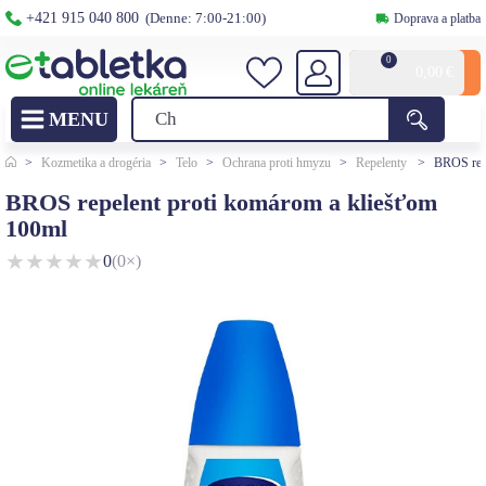
+421 915 040 800
(Denne: 7:00-21:00)
Doprava a platba
0
0,00
€
>
Kozmetika a drogéria
>
Telo
>
Ochrana proti hmyzu
>
Repelenty
>
BROS repe
BROS repelent proti komárom a kliešťom
100ml
★
★
★
★
★
0
(0×)