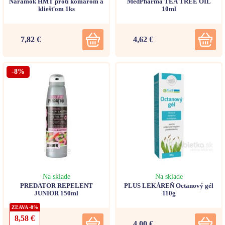
Náramok HMT proti komárom a
MedPharma TEA TREE OIL
kliešťom 1ks
10ml
7,82 €
4,62 €
-8%
Na sklade
Na sklade
PREDATOR REPELENT
PLUS LEKÁREŇ Octanový gél
JUNIOR 150ml
110g
ZĽAVA -8%
8,58 €
4,00 €