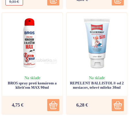
9,31 €
Na sklade
Na sklade
BROS spray proti komárom a
REPELENT BALLISTOL® od 2
kliešťom MAX 90ml
mesiacov, telové mlieko 30ml
4,75 €
6,28 €