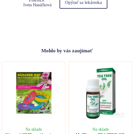
PharmDr.
Opýtať sa lekárnika
Iveta Hanáčková
Mohlo
by vás zaujímať
Na sklade
Na sklade