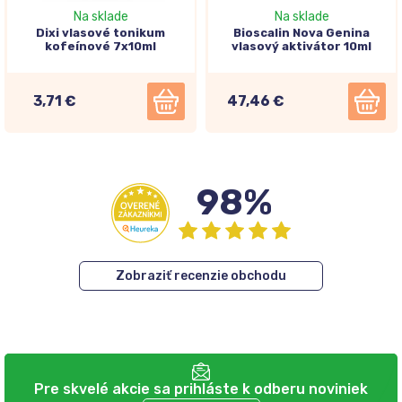
Na sklade
Na sklade
Dixi vlasové tonikum
Bioscalin Nova Genina
kofeínové 7x10ml
vlasový aktivátor 10ml
3,71 €
47,46 €
98%
Zobraziť recenzie obchodu
Pre skvelé akcie sa prihláste k odberu noviniek