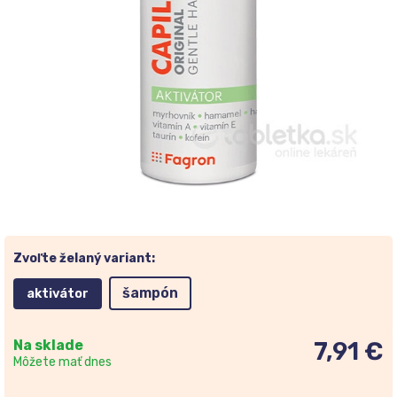
Zvoľte želaný variant:
šampón
aktivátor
Na sklade
7,91 €
Môžete mať dnes