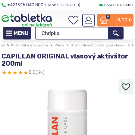
+421 915 040 800
(Denne: 7:00-21:00)
Doprava a platba
0
0,00
€
>
Kozmetika a drogéria
>
Vlasy
>
Starostlivosť podľa typu vlasov
>
R
CAPILLAN ORIGINAL vlasový aktivátor
200ml
★
★
★
★
★
5,0
(3×)