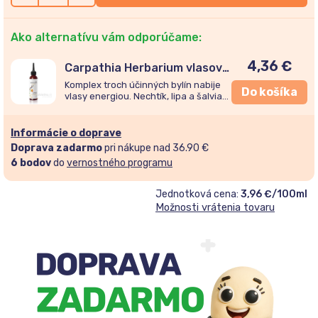
Ako alternatívu vám odporúčame:
4,36
€
Carpathia Herbarium vlasový
aktivátor Rast/Lesk/Sila
Komplex troch účinných bylín nabije
Do košíka
150ml
vlasy energiou. Nechtík, lipa a šalvia
prirodzene stimulujú rast vlasov,
zvyšujú ich pružnosť a lesk.
Informácie o doprave
Doprava zadarmo
pri nákupe nad 36.90 €
6
bodov
do
vernostného programu
Jednotková cena:
3,96 €/100ml
Možnosti vrátenia tovaru