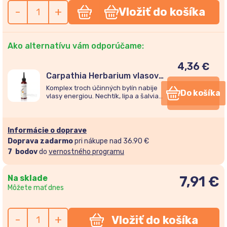
-
+
Vložiť do košíka
Ako alternatívu vám odporúčame:
4,36
€
Carpathia Herbarium vlasový
aktivátor Rast/Lesk/Sila
Komplex troch účinných bylín nabije
Do košíka
150ml
vlasy energiou. Nechtík, lipa a šalvia
prirodzene stimulujú rast vlasov,
zvyšujú ich pružnosť a lesk.
Informácie o doprave
Doprava zadarmo
pri nákupe nad 36.90 €
7
bodov
do
vernostného programu
Na sklade
7,91
€
Môžete mať dnes
-
+
Vložiť do košíka