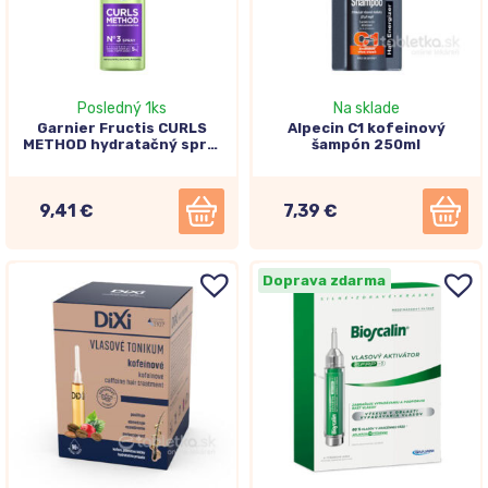
Posledný 1ks
Na sklade
Garnier Fructis CURLS
Alpecin C1 kofeinový
METHOD hydratačný sprej
šampón 250ml
pre kučeravé vlasy 150ml
9,41 €
7,39 €
Doprava zdarma