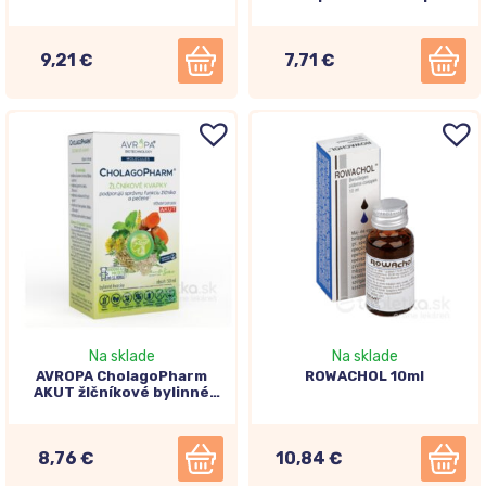
9,21 €
7,71 €
Na sklade
Na sklade
AVROPA CholagoPharm
ROWACHOL 10ml
AKUT žlčníkové bylinné
kvapky 50ml
8,76 €
10,84 €