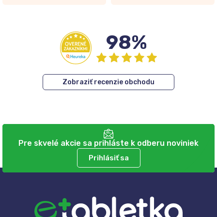
98%
Zobraziť recenzie obchodu
Pre skvelé akcie sa prihláste k odberu noviniek
Prihlásiť sa