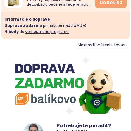
Do košíka
detoxikáciu pečene a regeneráciu
žlčníka. Pôsobí ako antioxidant a
udržiava normálnu hladinu cukru v
krvi.
Informácie o doprave
Doprava zadarmo
pri nákupe nad 36.90 €
4
body
do
vernostného programu
Možnosti vrátenia tovaru
Potrebujete poradiť?