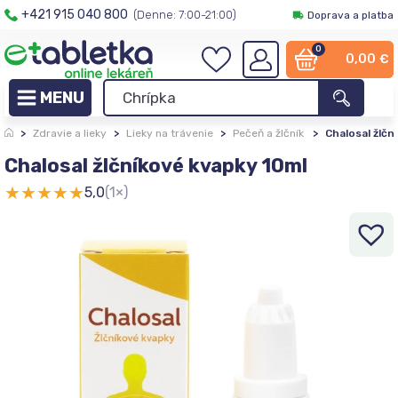
+421 915 040 800
(Denne: 7:00-21:00)
Doprava a platba
0
0,00
€
>
Zdravie a lieky
>
Lieky na trávenie
>
Pečeň a žlčník
>
Chalosal žlčn
Chalosal žlčníkové kvapky 10ml
★
★
★
★
★
5,0
(1×)