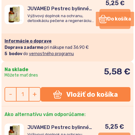
5,25
€
JUVAMED Pestrec bylinné
kvapky 50ml
Výživový doplnok na ochranu,
Do košíka
detoxikáciu pečene a regeneráciu
žlčníka. Pôsobí ako antioxidant a
udržiava normálnu hladinu cukru v
krvi.
Informácie o doprave
Doprava zadarmo
pri nákupe nad 36.90 €
5
bodov
do
vernostného programu
Na sklade
5,58
€
Môžete mať dnes
-
+
Vložiť do košíka
Ako alternatívu vám odporúčame:
5,25
€
JUVAMED Pestrec bylinné
kvapky 50ml
Výživový doplnok na ochranu,