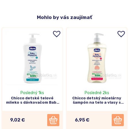
Mohlo
by vás zaujímať
Posledný 1ks
Posledné 2ks
Chicco detské telové
Chicco detský micelárny
mlieko s dávkovačom Baby
šampón na telo a vlasy s
Moments 500ml
dávkovačom Baby
Moments 500ml
9,02 €
6,95 €