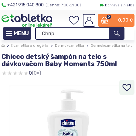
+421 915 040 800
(Denne: 7:00-21:00)
Doprava a platba
0
0,00
€
>
Kozmetika a drogéria
>
Dermokozmetika
>
Dermokozmetika na telo
Chicco detský šampón na telo s
dávkovačom Baby Moments 750ml
★
★
★
★
★
0
(0×)