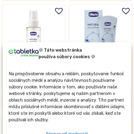
🍪 Táto webstránka
používa súbory cookies 🍪
Posledné 2ks
Posledný 1ks
Na prispôsobenie obsahu a reklám, poskytovanie funkcií
Chicco detský masážny
Chicco detský krém na
sociálnych médií a analýzu návštevnosti používame
olej Natural Sensation
tvar Natural Sensation
súbory cookie. Informácie o tom, ako používate naše
100ml
50ml
webové stránky, poskytujeme aj našim partnerom v
oblasti sociálnych médií, inzercie a analýzy. Títo partneri
7,93 €
8,04 €
môžu príslušné informácie skombinovať s ďalšími údajmi,
ktoré ste im poskytli alebo ktoré od vás získali, keď ste
používali ich služby.
Spravovať možnosti