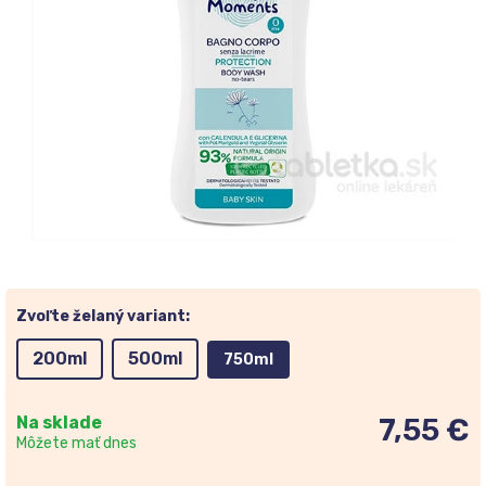
Zvoľte želaný variant:
200ml
500ml
750ml
Na sklade
7,55 €
Môžete mať dnes