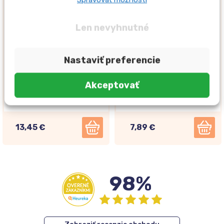
Len nevyhnutné
Nastaviť preferencie
Na sklade
Na sklade
Akceptovať
Sudocrem MULTI-EXPERT
NUROFEN pre deti Jahoda
ochranný krém 400g
sirup od 3 mesiacov 100ml
13,45 €
7,89 €
98%