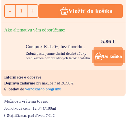
-
+
Vložiť do košíka
Ako alternatívu vám odporúčame:
5,86
€
Curaprox Kids 0+, bez fluoridu
detská zubná pasta jahoda 60ml
Zubná pasta jemne chráni detské zúbky
Do košíka
pred kazom bez dráždivých látok a vďaka
lahodnej ovocnej príchuti si ju deti
zamilujú.
Informácie o doprave
Doprava zadarmo
pri nákupe nad 36.90 €
6
bodov
do
vernostného programu
Možnosti vrátenia tovaru
Jednotková cena:
12,34 €/100ml
Najnižšia cena pred zľavou:
7,01
€