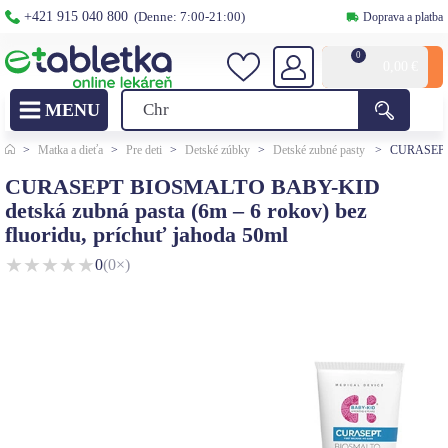
+421 915 040 800
(Denne: 7:00-21:00)
Doprava a platba
0
0,00
€
>
Matka a dieťa
>
Pre deti
>
Detské zúbky
>
Detské zubné pasty
>
CURASEPT B
CURASEPT BIOSMALTO BABY-KID
detská zubná pasta (6m – 6 rokov) bez
fluoridu, príchuť jahoda 50ml
★
★
★
★
★
0
(0×)