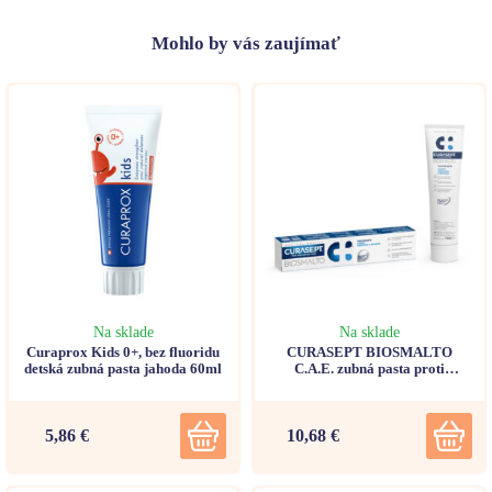
Mohlo
by vás zaujímať
Na sklade
Na sklade
Curaprox Kids 0+, bez fluoridu
CURASEPT BIOSMALTO
detská zubná pasta jahoda 60ml
C.A.E. zubná pasta proti
zubnému kazu, abrázii a erózii
75ml
5,86 €
10,68 €