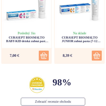
Posledný 1ks
Na sklade
CURASEPT BIOSMALTO
CURASEPT BIOSMALTO
BABY-KID detská zubná pasta
JUNIOR zubná pasta (7-12
(6m - 6 rokov) s fluoridom,
rokov) príchuť všetky plody
príchuť jahoda 50ml
75ml
7,00 €
8,39 €
98%
Zobraziť recenzie obchodu