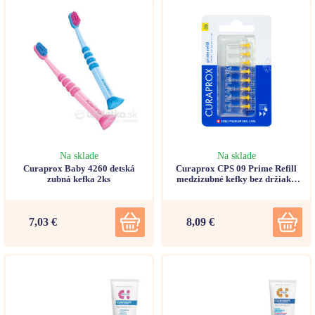
Na sklade
Na sklade
Curaprox Baby 4260 detská
Curaprox CPS 09 Prime Refill
zubná kefka 2ks
medzizubné kefky bez držiaka
žlté 8ks
7,03 €
8,09 €