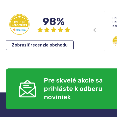
98%
Doručenie: Objednávka prišla podľa
Dor
plánu
Ba
Balenie: Všetko bolo vporiadku
Ko
Komunikácia: Ok
Anonym
,
06.08.2026
Zobraziť recenzie obchodu
Pre skvelé akcie sa
prihláste k odberu
noviniek