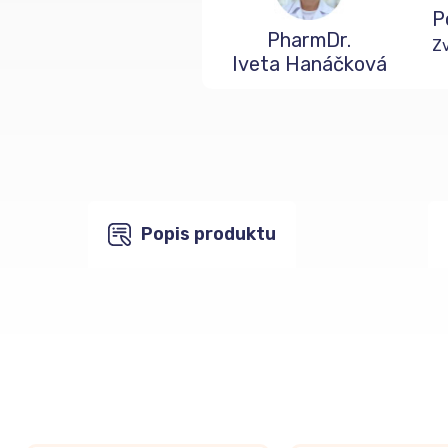
P
PharmDr.
Zv
Iveta Hanáčková
Popis produktu