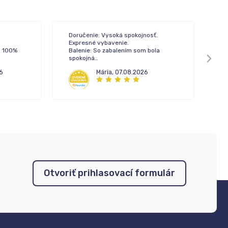
Doručenie: Vysoká spokojnosť.
Do
Expresné vybavenie.
Ba
a 100%
Balenie: So zabalením som bola
Ko
spokojná
Komunikácia: Pri tejto objednávke
6
Mária
,
07.08.2026
som nekomunikovala s call centrom.
No mám skúsenosť z minula. Vysoká
profesionalita pri vybavovaní.
Otvoriť prihlasovací formulár