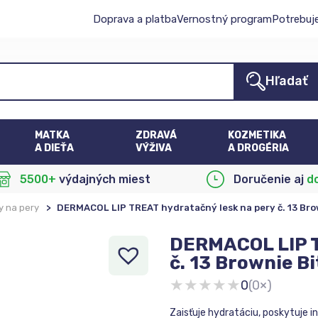
Doprava a platba
Vernostný program
Potrebuj
Hľadať
MATKA
ZDRAVÁ
KOZMETIKA
A DIEŤA
VÝŽIVA
A DROGÉRIA
5500+
výdajných miest
Doručenie aj
d
y na pery
>
DERMACOL LIP TREAT hydratačný lesk na pery č. 13 Bro
DERMACOL LIP T
č. 13 Brownie B
★
★
★
★
★
0
(0×)
Zaisťuje hydratáciu, poskytuje i