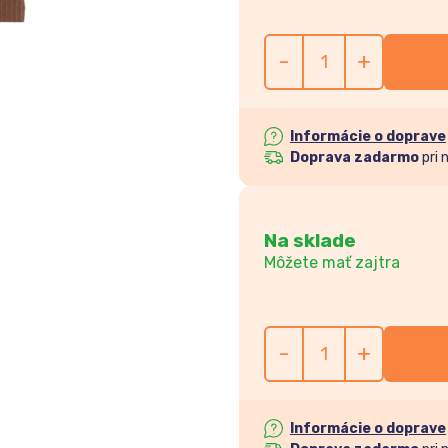
-
+
Informácie o doprave
Doprava zadarmo
pri 
Na sklade
Môžete mať zajtra
-
+
Informácie o doprave