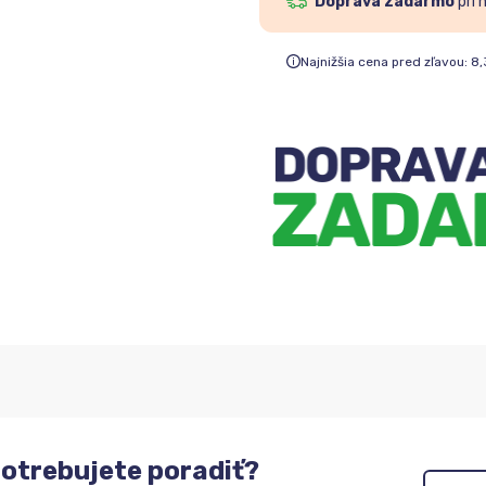
Doprava zadarmo
pri 
Najnižšia cena pred zľavou:
8,
otrebujete poradiť?