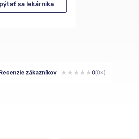
pýtať sa lekárnika
★
★
★
★
★
Recenzie zákazníkov
0
(0×)