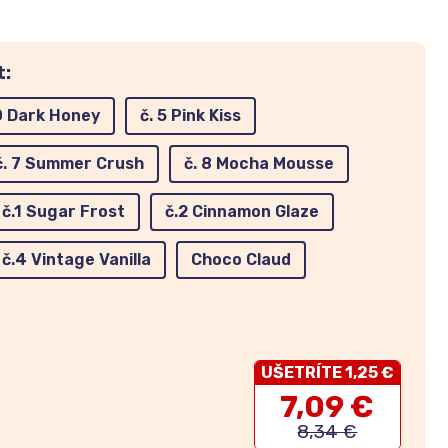
t:
10 Dark Honey
č. 5 Pink Kiss
č. 7 Summer Crush
č. 8 Mocha Mousse
č.1 Sugar Frost
č.2 Cinnamon Glaze
č.4 Vintage Vanilla
Choco Claud
UŠETRÍTE 1,25 €
7,09 €
8,34 €