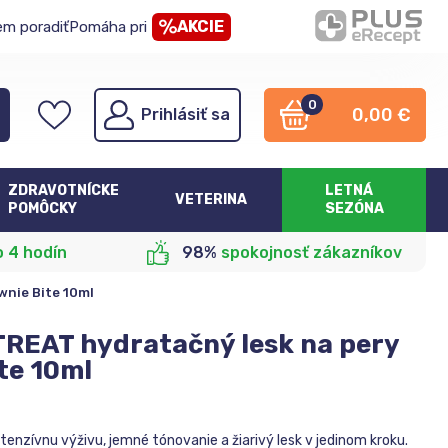
AKCIE
em poradiť
Pomáha pri
0
0,00
€
Prihlásiť sa
ZDRAVOTNÍCKE
LETNÁ
VETERINA
POMÔCKY
SEZÓNA
o 4 hodín
98%
spokojnosť zákazníkov
wnie Bite 10ml
REAT hydratačný lesk na pery
ite 10ml
ntenzívnu výživu, jemné tónovanie a žiarivý lesk v jedinom kroku.