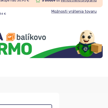
nákupe nad 36.90 €
5
bodov
do
vernostného programu
Možnosti vrátenia tovaru
34
€