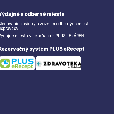
Výdajné a odberné miesta
Sledovanie zásielky a zoznam odberných miest
dopravcov
Výdajne miesta v lekárňach – PLUS LEKÁREŇ
Rezervačný systém PLUS eRecept