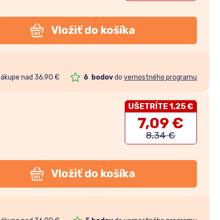
Vložiť do košíka
nákupe nad 36.90 €
6
bodov
do
vernostného programu
UŠETRÍTE 1,25 €
7,09
€
8,34
€
Vložiť do košíka