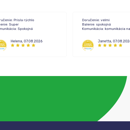
učenie: Prisla rýchlo
Doručenie: velmi
lenie: Super
Balenie: spokojná
munikácia: Spokojná
Komunikácia: komunikácia n
Helena
,
07.08.2026
Janetta
,
07.08.202