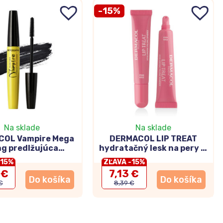
-15%
Na sklade
Na sklade
OL Vampire Mega
DERMACOL LIP TREAT
g predlžujúca
hydratačný lesk na pery č.
iasenka 8ml
5 Pink Kiss 10ml
-15%
ZĽAVA -15%
 €
7,13 €
Do košíka
Do košíka
€
8,39 €