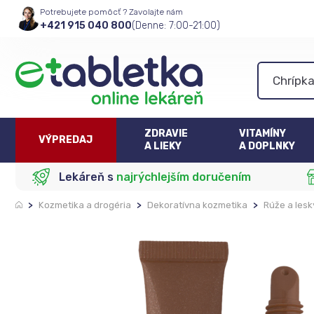
Potrebujete pomôcť ? Zavolajte nám
+421 915 040 800
(Denne: 7:00-21:00)
ZDRAVIE
VITAMÍNY
VÝPREDAJ
A LIEKY
A DOPLNKY
Lekáreň s
najrýchlejším doručením
>
Kozmetika a drogéria
>
Dekoratívna kozmetika
>
Rúže a lesk