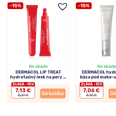
-15%
-15%
Na sklade
Na sklade
DERMACOL LIP TREAT
DERMACOL hydr
hydratačný lesk na pery č.
báza pod make-
7 Summer Crush 10ml
30ml
ZĽAVA -15%
ZĽAVA -15%
7,13 €
7,06 €
Do košíka
Do
8,39 €
8,30 €