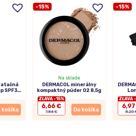
-15%
-15%
Na sklade
atačná
DERMACOL minerálny
DERMAC
up SPF30
kompaktný púder 02 8,5g
Lon
r
ZĽAVA -15%
ZĽAVA 
6,66 €
6,97
 košíka
Do košíka
7,84 €
8,20 