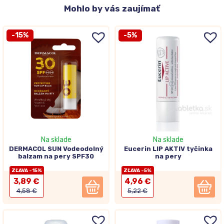
Mohlo
by vás zaujímať
-15%
-5%
Na sklade
Na sklade
DERMACOL SUN Vodeodolný
Eucerin LIP AKTIV tyčinka
balzam na pery SPF30
na pery
ZĽAVA -15%
ZĽAVA -5%
3,89 €
4,96 €
4,58 €
5,22 €