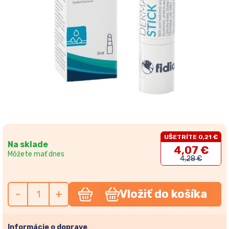
UŠETRÍTE 0,21 €
Na sklade
4,07 €
Môžete mať dnes
4,28 €
-
+
Vložiť do košíka
Informácie o doprave