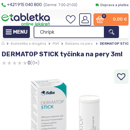
+421 915 040 800
(Denne: 7:00-21:00)
Doprava a platba
0
0,00
€
>
Kozmetika a drogéria
>
Pleť
>
Balzamy na pery
>
DERMATOP STICK 
DERMATOP STICK tyčinka na pery 3ml
★
★
★
★
★
0
(0×)