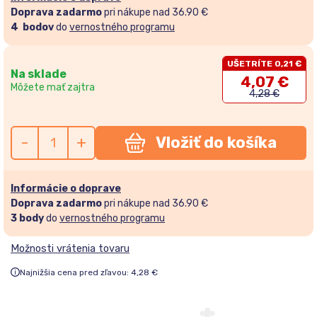
Doprava zadarmo
pri nákupe nad 36.90 €
4
bodov
do
vernostného programu
UŠETRÍTE 0,21 €
Na sklade
4,07
€
Môžete mať zajtra
4,28
€
-
+
Vložiť do košíka
Informácie o doprave
Doprava zadarmo
pri nákupe nad 36.90 €
3
body
do
vernostného programu
Možnosti vrátenia tovaru
Najnižšia cena pred zľavou:
4,28
€