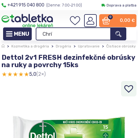
+421 915 040 800
(Denne: 7:00-21:00)
Doprava a platba
0
0,00
€
>
Kozmetika a drogéria
>
Drogéria
>
Upratovanie
>
Čistiace obrúsky
Dettol 2v1 FRESH dezinfekčné obrúsky
na ruky a povrchy 15ks
★
★
★
★
★
5,0
(2×)