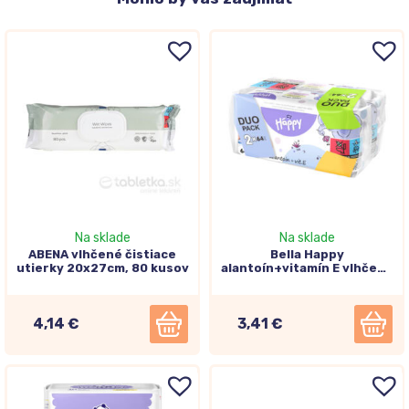
Na sklade
Na sklade
ABENA vlhčené čistiace
Bella Happy
utierky 20x27cm, 80 kusov
alantoín+vitamín E vlhčené
obrúsky 2x64ks
4,14 €
3,41 €