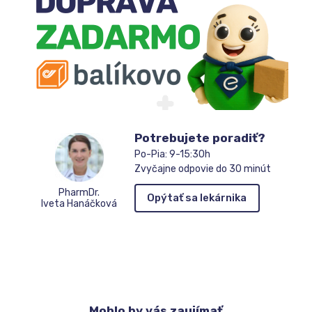
čakateľov
Potrebujete poradiť?
Po-Pia: 9-15:30h
Zvyčajne odpovie do 30 minút
PharmDr.
Opýtať sa lekárnika
Iveta Hanáčková
Mohlo
by vás zaujímať