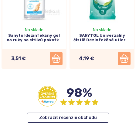
Na sklade
Na sklade
Sanytol dezinfekčný gél
SANYTOL Univerzálny
na ruky na citlivú pokožku
čistič Dezinfekčné utierky
75ml
Eukalyptus, 36ks
3,51 €
4,19 €
98%
Zobraziť recenzie obchodu