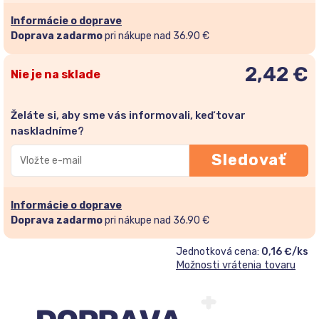
Informácie o doprave
Doprava zadarmo
pri nákupe nad 36.90 €
2,42
€
Nie je na sklade
Želáte si, aby sme vás informovali, keď tovar
naskladníme?
Zadajte
Sledovať
svoju
e-
mailovú
Informácie o doprave
adresu
Doprava zadarmo
pri nákupe nad 36.90 €
a
Jednotková cena:
0,16 €/ks
pridajte
Možnosti vrátenia tovaru
sa
do
zoznamu