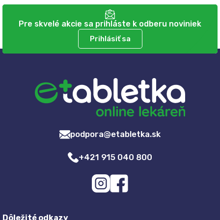
Pre skvelé akcie sa prihláste k odberu noviniek
Prihlásiť sa
podpora@etabletka.sk
+421 915 040 800
Dôležité odkazy