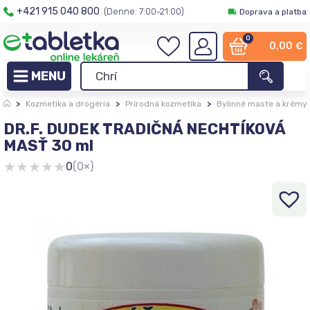
+421 915 040 800
(Denne: 7:00-21:00)
Doprava a platba
0
0,00
€
>
Kozmetika a drogéria
>
Prírodná kozmetika
>
Bylinné maste a krémy
DR.F. DUDEK TRADIČNÁ NECHTÍKOVÁ
MASŤ 30 ml
★
★
★
★
★
0
(0×)