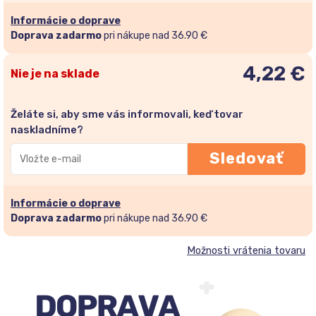
Informácie o doprave
Doprava zadarmo
pri nákupe nad 36.90 €
4,22
€
Nie je na sklade
Želáte si, aby sme vás informovali, keď tovar
naskladníme?
Zadajte
Sledovať
svoju
e-
mailovú
Informácie o doprave
adresu
Doprava zadarmo
pri nákupe nad 36.90 €
a
Možnosti vrátenia tovaru
pridajte
sa
do
zoznamu