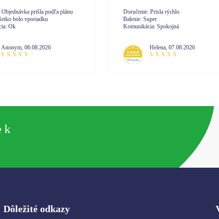
učenie: Prisla rýchlo
Doručenie: velmi
enie: Super
Balenie: spokojná
unikácia: Spokojná
Komunikácia: komunikácia na 10
Helena
,
07.08.2026
Janetta
,
07.08.2026
e k
Dôležité odkazy