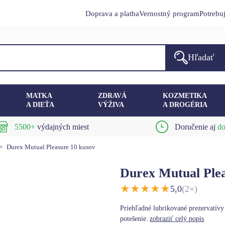
Doprava a platba
Vernostný program
Potrebu
Hľadať
MATKA
ZDRAVÁ
KOZMETIKA
A DIEŤA
VÝŽIVA
A DROGÉRIA
5500+
výdajných miest
Doručenie aj
do
>
Durex Mutual Pleasure 10 kusov
Durex Mutual Plea
★
★
★
★
★
5,0
(2×)
Priehľadné lubrikované prezervatívy
potešenie.
zobraziť celý popis