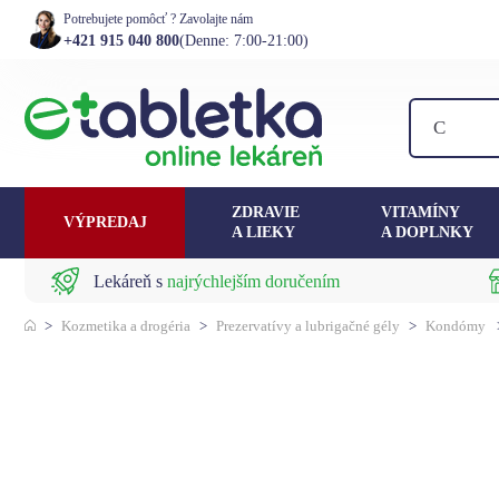
Potrebujete pomôcť ? Zavolajte nám
+421 915 040 800
(Denne: 7:00-21:00)
ZDRAVIE
VITAMÍNY
VÝPREDAJ
A LIEKY
A DOPLNKY
Lekáreň s
najrýchlejším doručením
>
Kozmetika a drogéria
>
Prezervatívy a lubrigačné gély
>
Kondómy