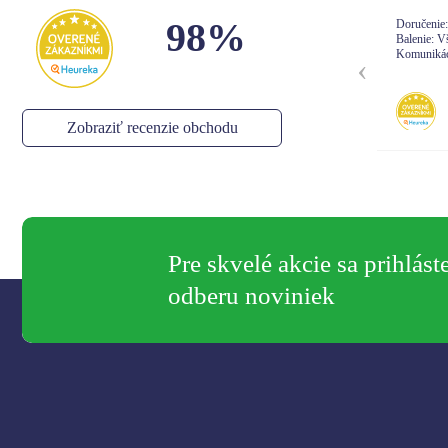
98%
Doručenie: Objednávka prišla podľa plánu
Dor
Balenie: Všetko bolo vporiadku
Bal
Komunikácia: Ok
Kom
Anonym
,
06.08.2026
Zobraziť recenzie obchodu
Pre skvelé akcie sa prihlást
odberu noviniek