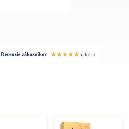
★
★
★
★
★
Recenzie zákazníkov
5,0
(2×)