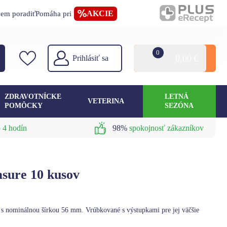
AKCIE
jem poradiť
Pomáha pri
0
0,00
€
Prihlásiť sa
ZDRAVOTNÍCKE
LETNÁ
VETERINA
POMÔCKY
SEZÓNA
 4 hodín
98%
spokojnosť zákazníkov
sure 10 kusov
 s nominálnou šírkou 56 mm. Vrúbkované s výstupkami pre jej väčšie