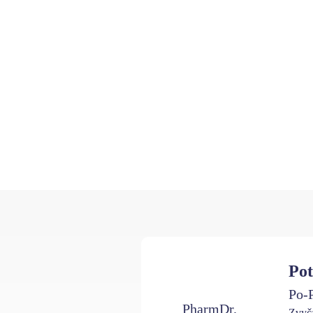
Pot
Po-P
PharmDr.
Zvyča