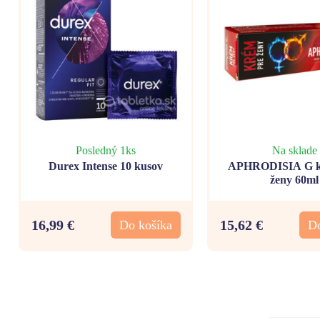
Posledný 1ks
Na sklade
Durex Intense 10 kusov
APHRODISIA G k
ženy 60ml
16,99 €
15,62 €
Do košíka
Do