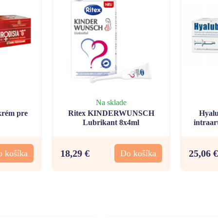
Na sklade
rém pre
Ritex KINDERWUNSCH
Hyalu
Lubrikant 8x4ml
intraar
18,29 €
25,06 €
 košíka
Do košíka