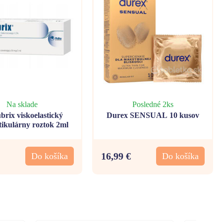
Na sklade
Posledné 2ks
brix viskoelastický
Durex SENSUAL 10 kusov
tikulárny roztok 2ml
16,99 €
Do košíka
Do košíka