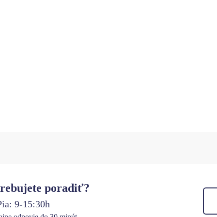
rebujete poradiť?
ia: 9-15:30h
jne odpovie do 30 minút