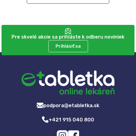
Pre skvelé akcie sa prihláste k odberu noviniek
Prihlásiť sa
podpora@etabletka.sk
+421 915 040 800