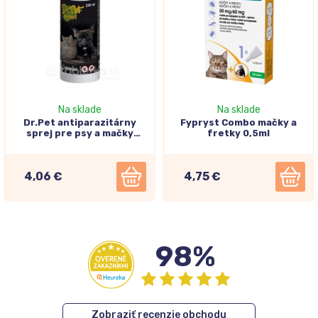
Na sklade
Na sklade
Dr.Pet antiparazitárny
Fypryst Combo mačky a
sprej pre psy a mačky
fretky 0,5ml
200ml
4,06 €
4,75 €
98%
Zobraziť recenzie obchodu