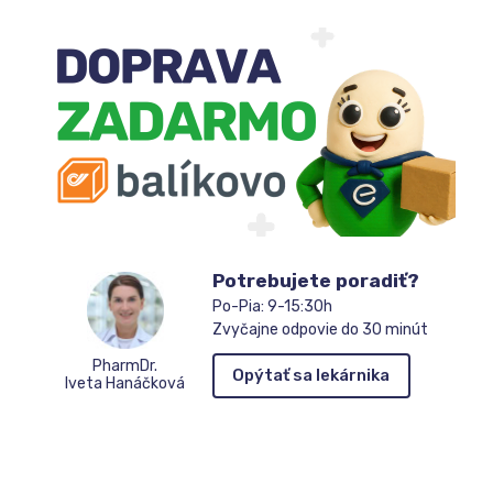
sa
do
zoznamu
čakateľov
Potrebujete poradiť?
Po-Pia: 9-15:30h
Zvyčajne odpovie do 30 minút
PharmDr.
Opýtať sa lekárnika
Iveta Hanáčková