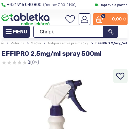
+421 915 040 800
(Denne: 7:00-21:00)
Doprava a platba
0
0,00
€
>
Veterina
>
Mačky
>
Antiparazitiká pre mačky
>
EFFIPRO 2,5mg/ml 
EFFIPRO 2,5mg/ml spray 500ml
★
★
★
★
★
0
(0×)