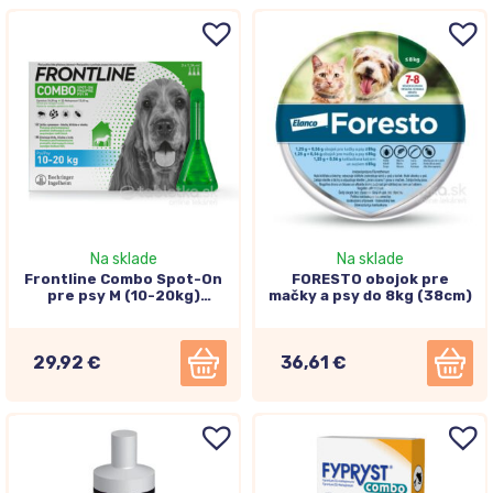
Na sklade
Na sklade
Frontline Combo Spot-On
FORESTO obojok pre
pre psy M (10-20kg)
mačky a psy do 8kg (38cm)
3x1,34ml
29,92 €
36,61 €