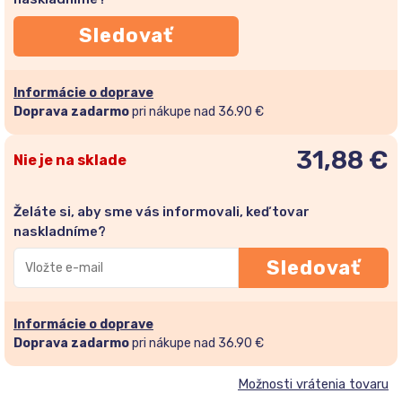
Sledovať
Informácie o doprave
Doprava zadarmo
pri nákupe nad 36.90 €
31,88
€
Nie je na sklade
Želáte si, aby sme vás informovali, keď tovar
naskladníme?
Zadajte
Sledovať
svoju
e-
mailovú
Informácie o doprave
adresu
Doprava zadarmo
pri nákupe nad 36.90 €
a
Možnosti vrátenia tovaru
pridajte