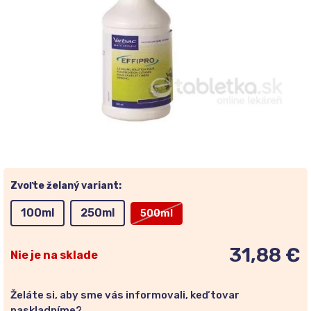
Zvoľte želaný variant:
100ml
250ml
500ml
31,88 €
Nie je na sklade
Želáte si, aby sme vás informovali, keď tovar
naskladníme?