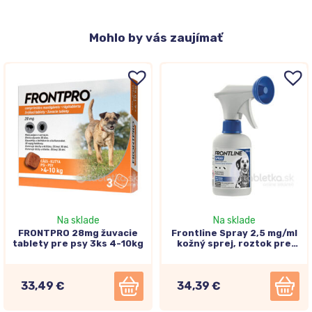
Mohlo
by vás zaujímať
Na sklade
Na sklade
FRONTPRO 28mg žuvacie
Frontline Spray 2,5 mg/ml
tablety pre psy 3ks 4-10kg
kožný sprej, roztok pre
mačky a psov 250ml
33,49 €
34,39 €