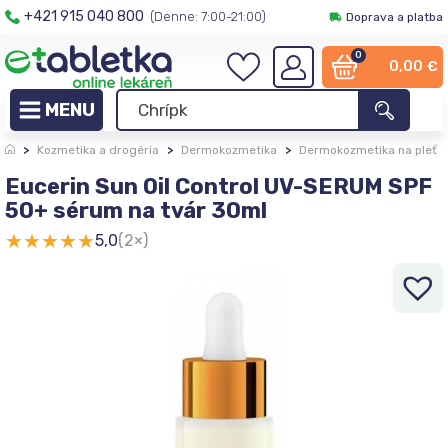
+421 915 040 800
(Denne: 7:00-21:00)
Doprava a platba
0
0,00
€
>
Kozmetika a drogéria
>
Dermokozmetika
>
Dermokozmetika na pleť
Eucerin Sun Oil Control UV-SERUM SPF
50+ sérum na tvár 30ml
★
★
★
★
★
5,0
(2×)