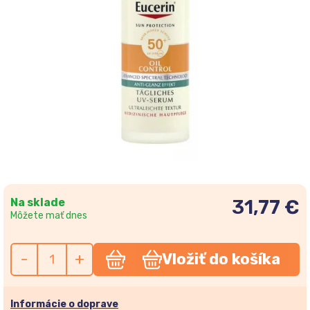
Na sklade
31,77 €
Môžete mať dnes
-
+
Vložiť do košíka
Informácie o doprave