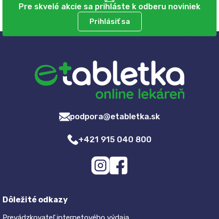
Pre skvelé akcie sa prihláste k odberu noviniek
Prihlásiť sa
podpora@etabletka.sk
+421 915 040 800
Dôležité odkazy
Prevádzkovateľ internetového výdaja