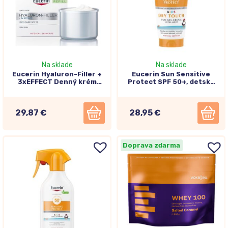
Na sklade
Na sklade
Eucerin Hyaluron-Filler +
Eucerin Sun Sensitive
3xEFFECT Denný krém
Protect SPF 50+, detský
REFILL SPF15, náhradná
gélový krém na opaľovanie
náplň 50ml
200ml
29,87 €
28,95 €
Doprava zdarma