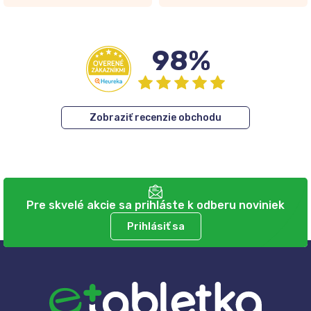
98%
Zobraziť recenzie obchodu
Pre skvelé akcie sa prihláste k odberu noviniek
Prihlásiť sa