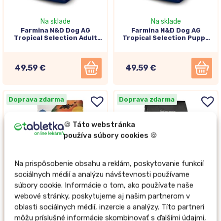
Na sklade
Na sklade
Farmina N&D Dog AG
Farmina N&D Dog AG
Tropical Selection Adult
Tropical Selection Puppy
Medium & Maxi, Lamb 10kg
Medium & Maxi, Lamb 10kg
49,59 €
49,59 €
Doprava zdarma
Doprava zdarma
🍪 Táto webstránka
používa súbory cookies 🍪
Na prispôsobenie obsahu a reklám, poskytovanie funkcií
sociálnych médií a analýzu návštevnosti používame
súbory cookie. Informácie o tom, ako používate naše
webové stránky, poskytujeme aj našim partnerom v
Na sklade
Na sklade
oblasti sociálnych médií, inzercie a analýzy. Títo partneri
Farmina N&D Cat AG
Alleva NEO Breeder dog
môžu príslušné informácie skombinovať s ďalšími údajmi,
Tropical selection Adult,
adult medium & maxi