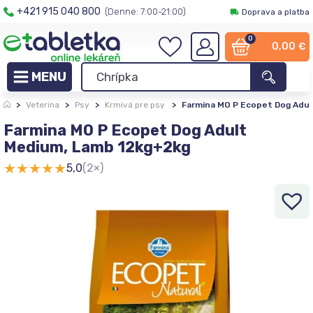
+421 915 040 800
(Denne: 7:00-21:00)
Doprava a platba
0
0,00
€
>
Veterina
>
Psy
>
Krmivá pre psy
>
Farmina MO P Ecopet Dog Adu
Farmina MO P Ecopet Dog Adult
Medium, Lamb 12kg+2kg
★
★
★
★
★
5,0
(2×)