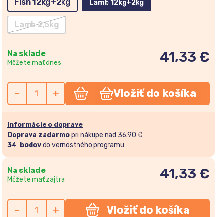
Fish 12kg+2kg
Lamb 12kg+2kg
Lamb 2,5kg
Na sklade
41,33 €
Môžete mať dnes
-
+
Vložiť do košíka
Informácie o doprave
Doprava zadarmo
pri nákupe nad 36.90 €
34
bodov
do
vernostného programu
Na sklade
41,33
€
Môžete mať zajtra
-
+
Vložiť do košíka