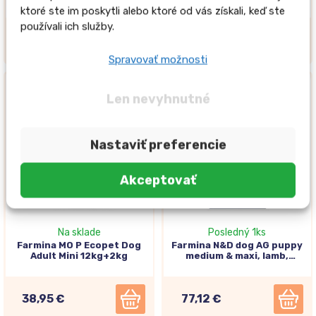
Neutered, Lamb 5kg
chicken 12kg
ktoré ste im poskytli alebo ktoré od vás získali, keď ste
používali ich služby.
40,46 €
39,55 €
Spravovať možnosti
Doprava zdarma
Doprava zdarma
Len nevyhnutné
Nastaviť preferencie
Akceptovať
Na sklade
Posledný 1ks
Farmina MO P Ecopet Dog
Farmina N&D dog AG puppy
Adult Mini 12kg+2kg
medium & maxi, lamb,
spelt, oats & blueberry
12kg
38,95 €
77,12 €