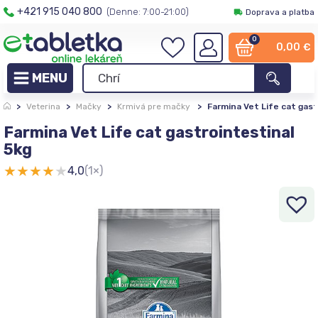
+421 915 040 800
(Denne: 7:00-21:00)
Doprava a platba
0
0,00
€
>
Veterina
>
Mačky
>
Krmivá pre mačky
>
Farmina Vet Life cat gast
Farmina Vet Life cat gastrointestinal
5kg
★
★
★
★
★
4,0
(1×)