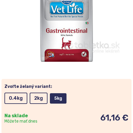
Zvoľte želaný variant:
0.4kg
2kg
5kg
Na sklade
61,16 €
Môžete mať dnes