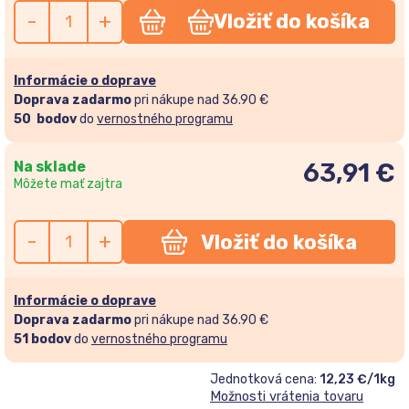
-
+
Vložiť do košíka
Informácie o doprave
Doprava zadarmo
pri nákupe nad 36.90 €
50
bodov
do
vernostného programu
Na sklade
63,91
€
Môžete mať zajtra
-
+
Vložiť do košíka
Informácie o doprave
Doprava zadarmo
pri nákupe nad 36.90 €
51
bodov
do
vernostného programu
Jednotková cena:
12,23 €/1kg
Možnosti vrátenia tovaru