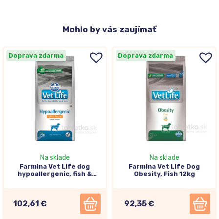
Mohlo
by vás zaujímať
Doprava zdarma
Doprava zdarma
Na sklade
Na sklade
Farmina Vet Life dog
Farmina Vet Life Dog
hypoallergenic, fish &
Obesity, Fish 12kg
potato 12kg
102,61 €
92,35 €