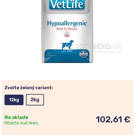
Zvoľte želaný variant:
2kg
12kg
Na sklade
102,61 €
Môžete mať dnes