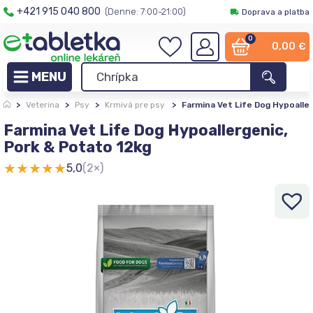
+421 915 040 800
(Denne: 7:00-21:00)
Doprava a platba
0
0,00
€
>
Veterina
>
Psy
>
Krmivá pre psy
>
Farmina Vet Life Dog Hypoalle
Farmina Vet Life Dog Hypoallergenic,
Pork & Potato 12kg
★
★
★
★
★
5,0
(2×)