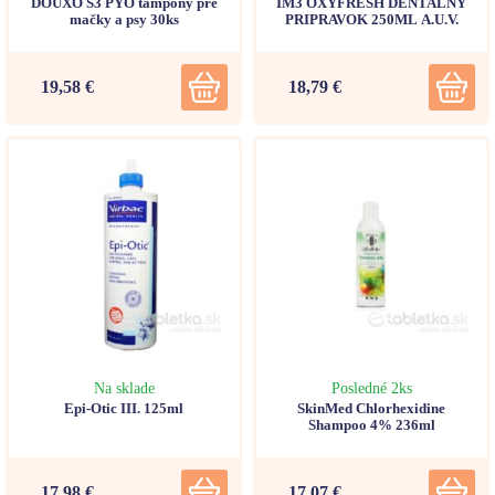
DOUXO S3 PYO tampóny pre
IM3 OXYFRESH DENTALNY
mačky a psy 30ks
PRIPRAVOK 250ML A.U.V.
19,58 €
18,79 €
Na sklade
Posledné 2ks
Epi-Otic III. 125ml
SkinMed Chlorhexidine
Shampoo 4% 236ml
17,98 €
17,07 €