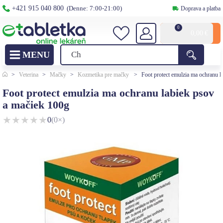
+421 915 040 800
(Denne: 7:00-21:00)
Doprava a platba
0
0,00
€
>
Veterina
>
Mačky
>
Kozmetika pre mačky
>
Foot protect emulzia ma ochranu l
Foot protect emulzia ma ochranu labiek psov
a mačiek 100g
★
★
★
★
★
0
(0×)