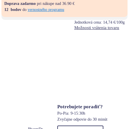
Doprava zadarmo
pri nákupe nad 36.90 €
12
bodov
do
vernostného programu
Jednotková cena:
14,74 €/100g
Možnosti vrátenia tovaru
Potrebujete poradiť?
Po-Pia: 9-15:30h
Zvyčajne odpovie do 30 minút