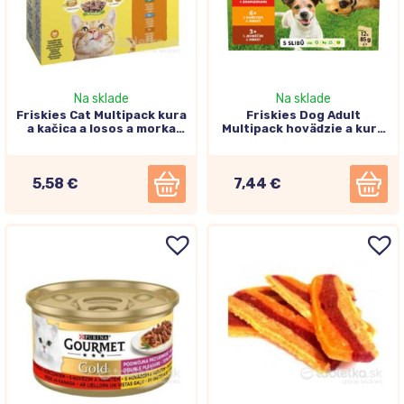
Na sklade
Na sklade
Friskies Cat Multipack kura
Friskies Dog Adult
a kačica a losos a morka
Multipack hovädzie a kura
12x85g
a jahňa v šťave 12x85g
5,58 €
7,44 €