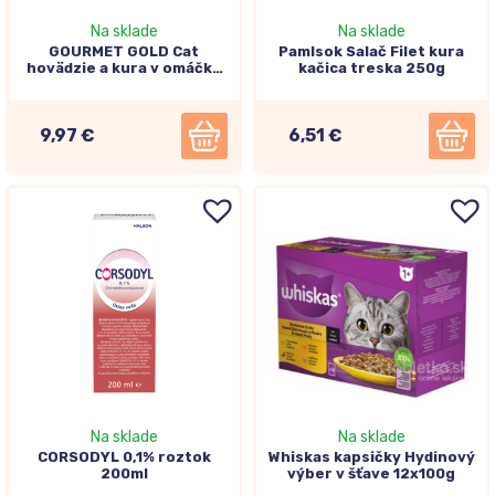
Na sklade
Na sklade
GOURMET GOLD Cat
Pamlsok Salač Filet kura
hovädzie a kura v omáčke
kačica treska 250g
12x85g
9,97 €
6,51 €
Na sklade
Na sklade
CORSODYL 0,1% roztok
Whiskas kapsičky Hydinový
200ml
výber v šťave 12x100g