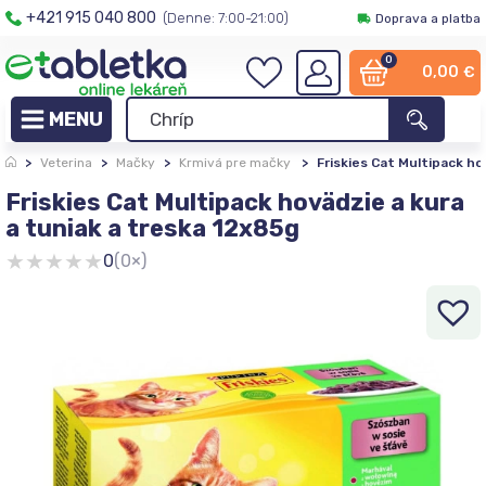
+421 915 040 800
(Denne: 7:00-21:00)
Doprava a platba
0
0,00
€
>
Veterina
>
Mačky
>
Krmivá pre mačky
>
Friskies Cat Multipack ho
Friskies Cat Multipack hovädzie a kura
a tuniak a treska 12x85g
★
★
★
★
★
0
(0×)