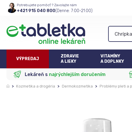
Potrebujete pomôcť ? Zavolajte nám
+421 915 040 800
(Denne: 7:00-21:00)
ZDRAVIE
VITAMÍNY
VÝPREDAJ
A LIEKY
A DOPLNKY
Lekáreň s
najrýchlejším doručením
>
Kozmetika a drogéria
>
Dermokozmetika
>
Problémy pleti a 