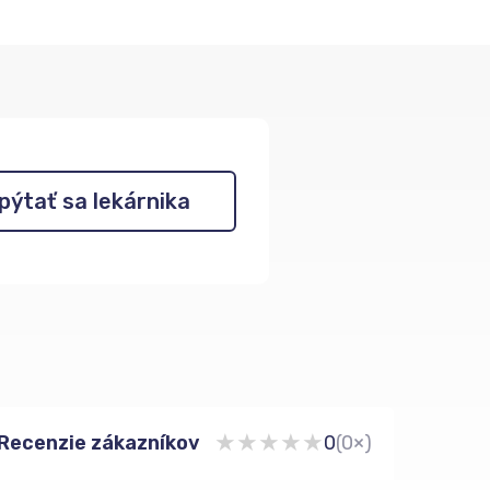
pýtať sa lekárnika
★
★
★
★
★
Recenzie zákazníkov
0
(0×)