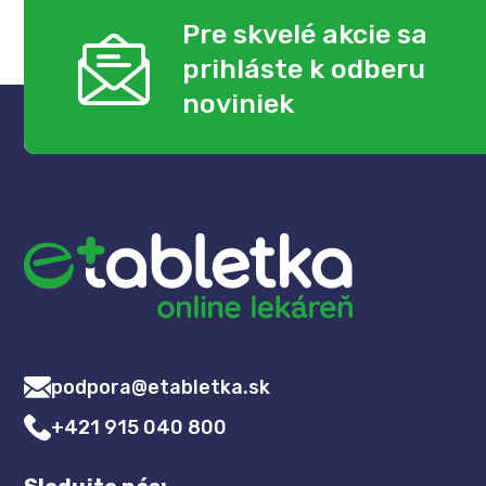
Pre skvelé akcie sa
prihláste k odberu
noviniek
podpora@etabletka.sk
+421 915 040 800