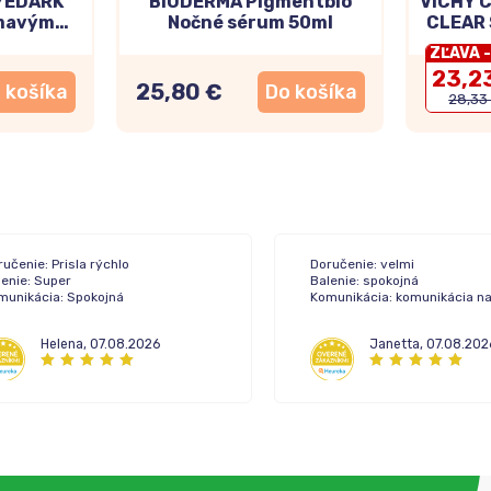
EYEDARK
BIODERMA Pigmentbio
VICHY C
tmavým
Nočné sérum 50ml
CLEAR 
mi 15ml
nedok
ZĽAVA 
23,2
25,80 €
 košíka
Do košíka
28,33
učenie: Prisla rýchlo
Doručenie: velmi
lenie: Super
Balenie: spokojná
munikácia: Spokojná
Komunikácia: komunikácia n
Helena
,
07.08.2026
Janetta
,
07.08.202