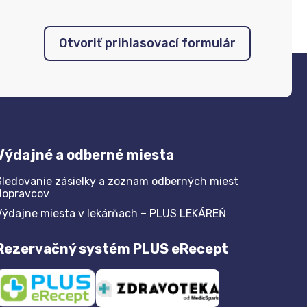
Otvoriť prihlasovací formulár
Výdajné a odberné miesta
Sledovanie zásielky a zoznam odberných miest
dopravcov
Výdajne miesta v lekárňach – PLUS LEKÁREŇ
Rezervačný systém PLUS eRecept