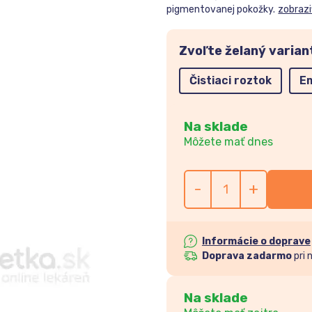
pigmentovanej pokožky.
zobrazi
Zvoľte želaný varian
Čistiaci roztok
Em
Na sklade
Môžete mať dnes
-
+
Informácie o doprave
Doprava zadarmo
pri 
Na sklade