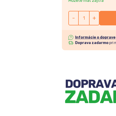
Môžete mať zajtra
-
+
Informácie o doprave
Doprava zadarmo
pri 