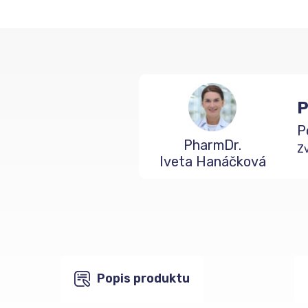
P
P
PharmDr.
Zv
Iveta Hanáčková
Popis produktu