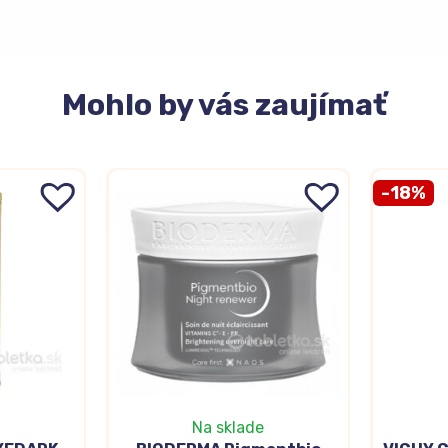
Mohlo
by vás zaujímať
-18%
Na sklade