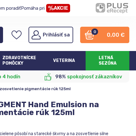
AKCIE
em poradiť
Pomáha pri
0
0,00
€
Prihlásiť sa
ZDRAVOTNÍCKE
LETNÁ
VETERINA
POMÔCKY
SEZÓNA
o 4 hodín
98%
spokojnosť zákazníkov
zosvetlenie pigmentácie rúk 125ml
PIGMENT Hand Emulsion na
mentácie rúk 125ml
cielene pôsobí na starecké škvrny a na zosvetlenie silne