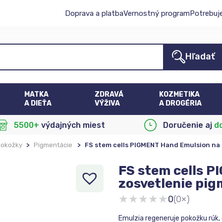
Doprava a platba
Vernostný program
Potrebuj
Hľadať
MATKA
ZDRAVÁ
KOZMETIKA
A DIEŤA
VÝŽIVA
A DROGÉRIA
5500+
výdajných miest
Doručenie aj
d
pokožky
>
Pigmentácie
>
FS stem cells PIGMENT Hand Emulsion na 
FS stem cells 
zosvetlenie pig
★
★
★
★
★
0
(0×)
Emulzia regeneruje pokožku rúk, 