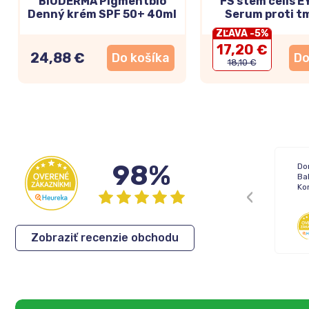
BIODERMA Pigmentbio
FS stem cells 
Denný krém SPF 50+ 40ml
Serum proti 
kruhom pod oča
ZĽAVA -5%
17,20 €
24,88 €
Do košíka
Do
18,10 €
98%
Doručenie: Objednávka prišla podľa
Dor
plánu
Ba
Balenie: Všetko bolo vporiadku
Ko
Komunikácia: Ok
Anonym
,
06.08.2026
Zobraziť recenzie obchodu