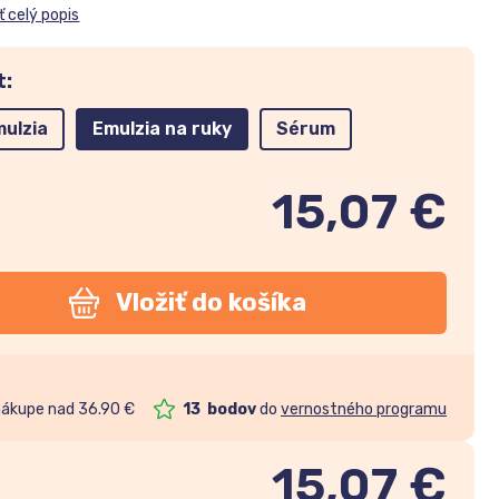
ť celý popis
t:
ulzia
Emulzia na ruky
Sérum
15,07 €
Vložiť do košíka
nákupe nad 36.90 €
13
bodov
do
vernostného programu
15,07
€