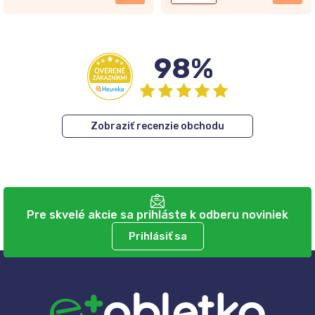
98%
Zobraziť recenzie obchodu
Pre skvelé akcie sa prihláste k odberu noviniek
Prihlásiť sa