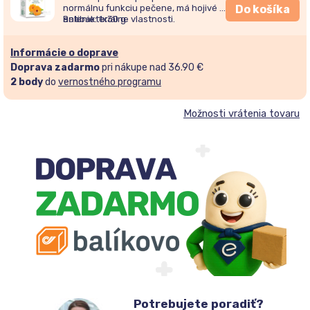
normálnu funkciu pečene, má hojivé a
Do košíka
antibakteriálne vlastnosti.
Balenie: 1x30 g
Informácie o doprave
Doprava zadarmo
pri nákupe nad 36.90 €
2
body
do
vernostného programu
Možnosti vrátenia tovaru
Potrebujete poradiť?