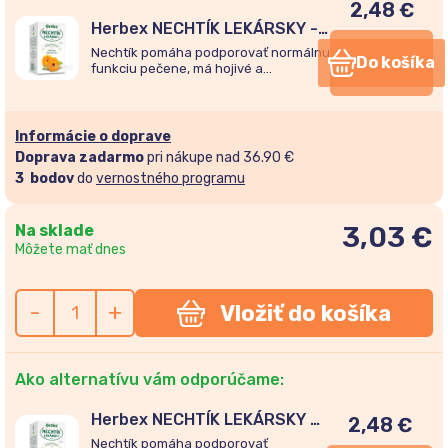
2,48
€
Herbex NECHTÍK LEKÁRSKY -
KVET sypaný čaj 30g
Nechtík pomáha podporovať normálnu
Do košíka
funkciu pečene, má hojivé a
antibakteriálne vlastnosti. Balenie:
1x30 g
Informácie o doprave
Doprava zadarmo
pri nákupe nad 36.90 €
3
bodov
do
vernostného programu
Na sklade
3,03
€
Môžete mať dnes
-
+
Vložiť do košíka
Ako alternatívu vám odporúčame:
Herbex NECHTÍK LEKÁRSKY -
2,48
€
KVET sypaný čaj 30g
Nechtík pomáha podporovať