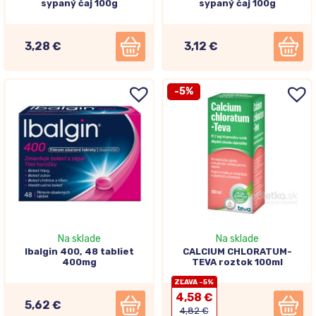
sypaný čaj 100g
sypaný čaj 100g
3,28 €
3,12 €
-5%
Na sklade
Na sklade
Ibalgin 400, 48 tabliet
CALCIUM CHLORATUM-
400mg
TEVA roztok 100ml
ZĽAVA -5%
4,58 €
5,62 €
4,82 €