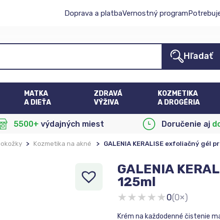
Doprava a platba
Vernostný program
Potrebuj
Hľadať
MATKA
ZDRAVÁ
KOZMETIKA
A DIEŤA
VÝŽIVA
A DROGÉRIA
5500+
výdajných miest
Doručenie aj
d
pokožky
>
Kozmetika na akné
>
GALENIA KERALISE exfoliačný gél pr
GALENIA KERALIS
125ml
★
★
★
★
★
0
(0×)
Krém na každodenné čistenie mas