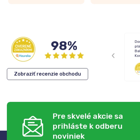
98%
Žiadne !
Do
pl
Bal
Ko
Inka
,
05.08.2026
Zobraziť recenzie obchodu
Pre skvelé akcie sa
prihláste k odberu
noviniek