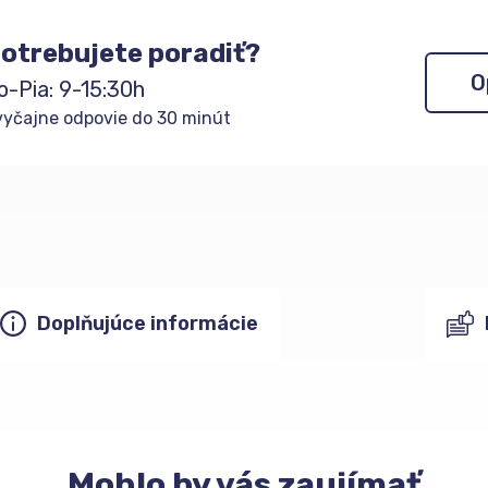
otrebujete poradiť?
O
o-Pia: 9-15:30h
yčajne odpovie do 30 minút
Doplňujúce informácie
Mohlo
by vás zaujímať