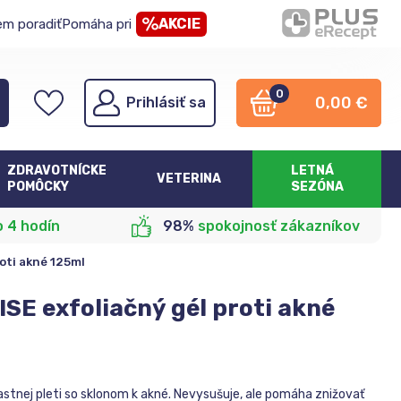
AKCIE
em poradiť
Pomáha pri
0
0,00
€
Prihlásiť sa
ZDRAVOTNÍCKE
LETNÁ
VETERINA
POMÔCKY
SEZÓNA
o 4 hodín
98%
spokojnosť zákazníkov
oti akné 125ml
E exfoliačný gél proti akné
tnej pleti so sklonom k ​​akné. Nevysušuje, ale pomáha znižovať