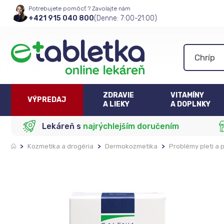
Potrebujete pomôcť ? Zavolajte nám
+421 915 040 800
(Denne: 7:00-21:00)
ZDRAVIE
VITAMÍNY
VÝPREDAJ
A LIEKY
A DOPLNKY
Lekáreň s
najrýchlejším doručením
>
Kozmetika a drogéria
>
Dermokozmetika
>
Problémy pleti a 