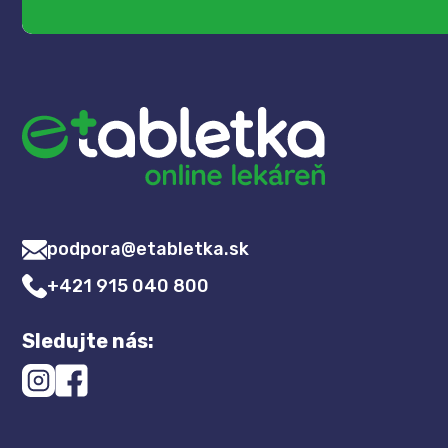
podpora@etabletka.sk
+421 915 040 800
Sledujte nás: