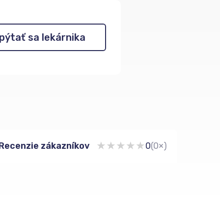
pýtať sa lekárnika
★
★
★
★
★
Recenzie zákazníkov
0
(0×)