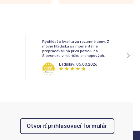
Rýchlosť a kvalita za rozumné ceny. Z
To
môjho hľadiska sa momentálne
de
prepracovali na prvú pozíciu na
Slovensku v rebríčku e-shopových
lekární.
Ladislav
,
05.08.2026
Otvoriť prihlasovací formulár