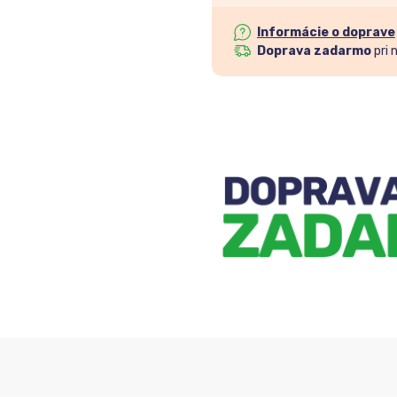
Informácie o doprave
Doprava zadarmo
pri 