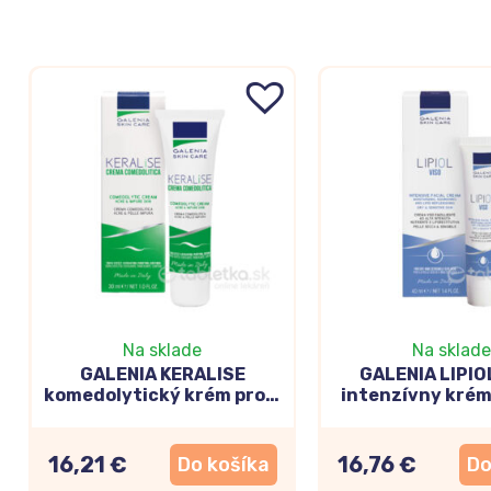
Na sklade
Na sklade
GALENIA KERALISE
GALENIA LIPIO
komedolytický krém proti
intenzívny krém
akné 30ml
40ml
16,21 €
16,76 €
Do košíka
Do