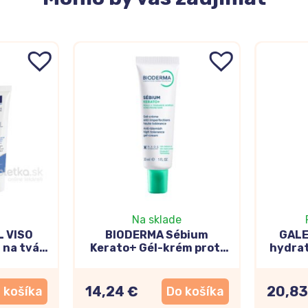
Na sklade
L VISO
BIODERMA Sébium
GALE
 na tvár
Kerato+ Gél-krém proti
hydra
nedokonalostiam 30ml
14,24 €
20,83
 košíka
Do košíka