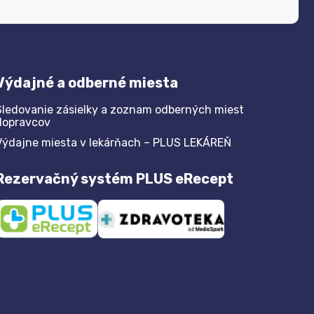
Výdajné a odberné miesta
Sledovanie zásielky a zoznam odberných miest
dopravcov
Výdajne miesta v lekárňach – PLUS LEKÁREŇ
Rezervačný systém PLUS eRecept