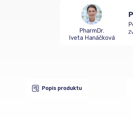
P
P
PharmDr.
Zv
Iveta Hanáčková
Popis produktu