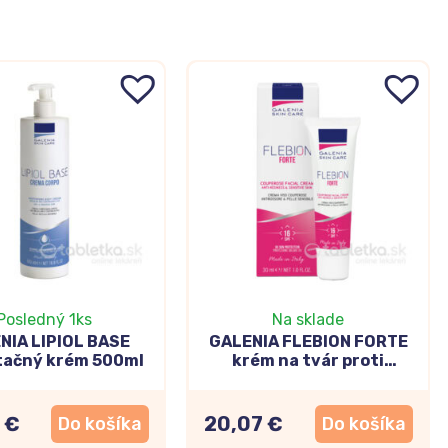
Posledný 1ks
Na sklade
NIA LIPIOL BASE
GALENIA FLEBION FORTE
tačný krém 500ml
krém na tvár proti
začervenaniu a kuperóze
SPF16, 30ml
 €
20,07 €
Do košíka
Do košíka