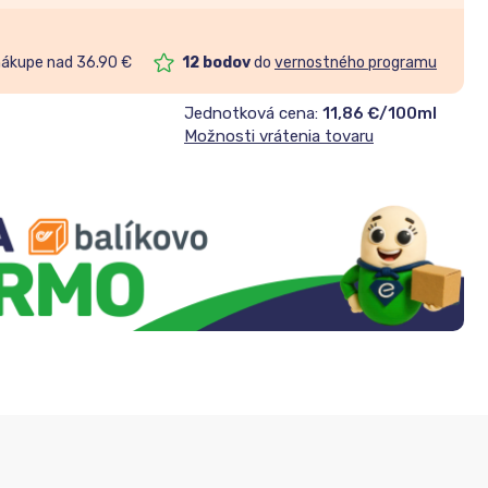
nákupe nad 36.90 €
12
bodov
do
vernostného programu
Jednotková cena:
11,86 €/100ml
Možnosti vrátenia tovaru