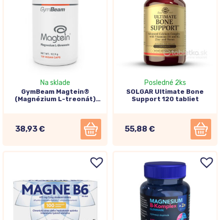
Na sklade
Posledné 2ks
GymBeam Magtein®
SOLGAR Ultimate Bone
(Magnézium L-treonát)
Support 120 tabliet
120 kapsúl
38,93 €
55,88 €