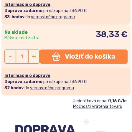
Informácie o doprave
Doprava zadarmo
pri nákupe nad 36.90 €
33
bodov
do
vernostného programu
Na sklade
38,33
€
Môžete mať zajtra
-
+
Vložiť do košíka
Informácie o doprave
Doprava zadarmo
pri nákupe nad 36.90 €
32
bodov
do
vernostného programu
Jednotková cena:
0,16 €/ks
Možnosti vrátenia tovaru