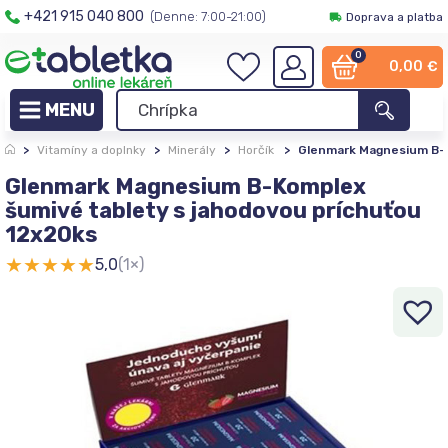
+421 915 040 800
(Denne: 7:00-21:00)
Doprava a platba
0
0,00
€
>
Vitamíny a doplnky
>
Minerály
>
Horčík
>
Glenmark Magnesium B-K
Glenmark Magnesium B-Komplex
šumivé tablety s jahodovou príchuťou
12x20ks
★
★
★
★
★
5,0
(1×)