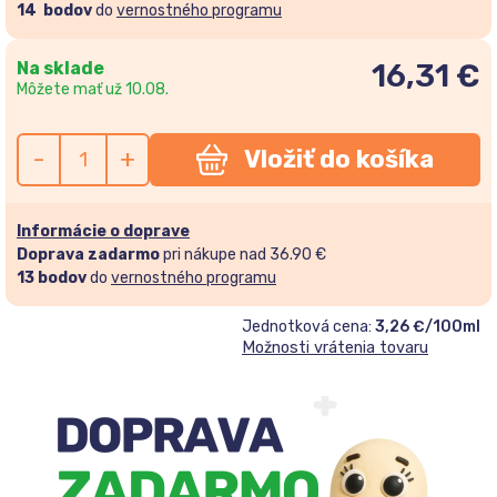
14
bodov
do
vernostného programu
Na sklade
16,31
€
Môžete mať už 10.08.
-
+
Vložiť do košíka
Informácie o doprave
Doprava zadarmo
pri nákupe nad 36.90 €
13
bodov
do
vernostného programu
Jednotková cena:
3,26 €/100ml
Možnosti vrátenia tovaru