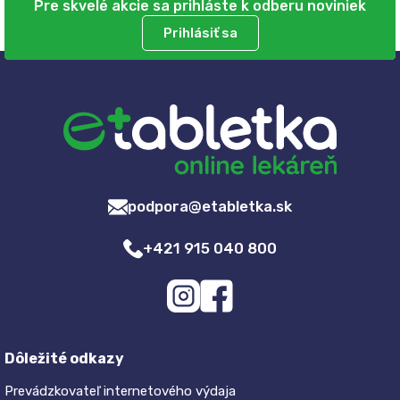
Pre skvelé akcie sa prihláste k odberu noviniek
Prihlásiť sa
podpora@etabletka.sk
+421 915 040 800
Dôležité odkazy
Prevádzkovateľ internetového výdaja