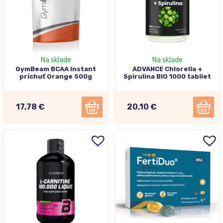
Na sklade
Na sklade
GymBeam BCAA Instant
ADVANCE Chlorella +
príchuť Orange 500g
Spirulina BIO 1000 tabliet
17,78 €
20,10 €