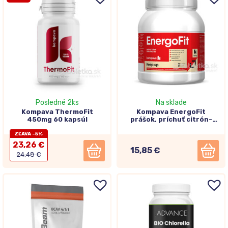
Posledné 2ks
Na sklade
Kompava ThermoFit
Kompava EnergoFit
450mg 60 kapsúl
prášok, príchuť citrón-
limetka 500g
ZĽAVA -5%
23,26 €
15,85 €
24,48 €