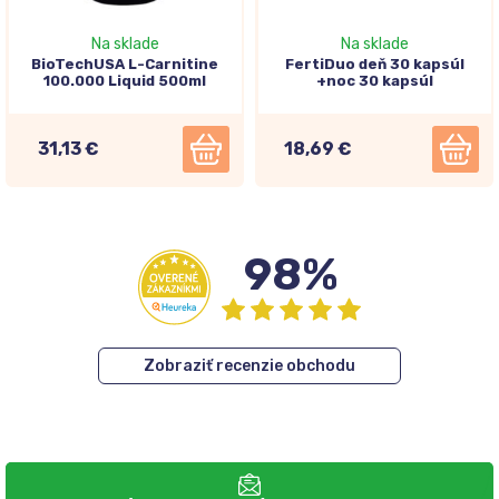
Na sklade
Na sklade
BioTechUSA L-Carnitine
FertiDuo deň 30 kapsúl
100.000 Liquid 500ml
+noc 30 kapsúl
31,13 €
18,69 €
98%
Zobraziť recenzie obchodu