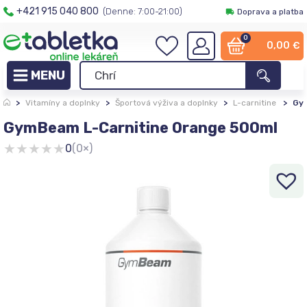
+421 915 040 800
(Denne: 7:00-21:00)
Doprava a platba
0
0,00
€
>
Vitamíny a doplnky
>
Športová výživa a doplnky
>
L-carnitine
>
Gym
GymBeam L-Carnitine Orange 500ml
★
★
★
★
★
0
(0×)