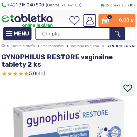
+421 915 040 800
(Denne: 7:00-21:00)
Doprava a platba
0
0,00
€
>
Matka a dieťa
>
Pre mamičky
>
Intímna hygiena
>
GYNOPHILUS RES
GYNOPHILUS RESTORE vaginálne
tablety 2 ks
★
★
★
★
★
5,0
(4×)