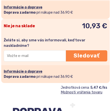
Informácie o doprave
Doprava zadarmo
pri nákupe nad 36.90 €
10,93
€
Nie je na sklade
Želáte si, aby sme vás informovali, keď tovar
naskladníme?
Zadajte
Sledovať
svoju
e-
mailovú
Informácie o doprave
adresu
Doprava zadarmo
pri nákupe nad 36.90 €
a
Jednotková cena:
5,47 €/ks
pridajte
Možnosti vrátenia tovaru
sa
do
zoznamu