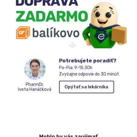
čakateľov
Potrebujete poradiť?
Po-Pia: 9-15:30h
Zvyčajne odpovie do 30 minút
PharmDr.
Opýtať sa lekárnika
Iveta Hanáčková
Mohlo
by vás zaujímať