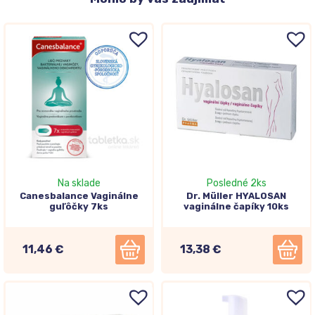
Na sklade
Posledné 2ks
Canesbalance Vaginálne
Dr. Müller HYALOSAN
guľôčky 7ks
vaginálne čapíky 10ks
11,46 €
13,38 €