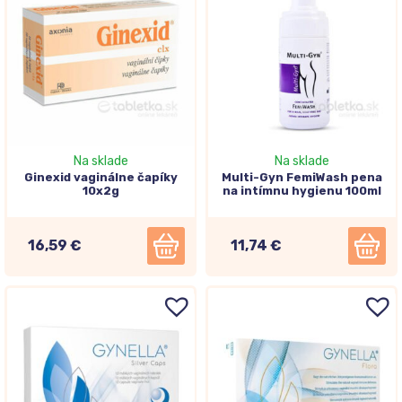
Na sklade
Na sklade
Ginexid vaginálne čapíky
Multi-Gyn FemiWash pena
10x2g
na intímnu hygienu 100ml
16,59 €
11,74 €