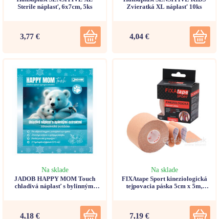
Sterile náplasť, 6x7cm, 5ks
Zvieratká XL náplasť 10ks
3,77 €
4,04 €
Na sklade
Na sklade
JADOB HAPPY MOM Touch
FIXAtape Sport kineziologická
chladivá náplasť s bylinnými
tejpovacia páska 5cm x 5m,
extraktmi (5x5cm) 5ks
telová
4,18 €
7,19 €