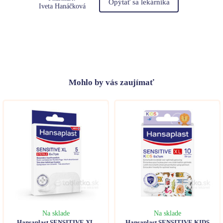
Opýtať sa lekárnika
Iveta Hanáčková
Mohlo
by vás zaujímať
Na sklade
Na sklade
Hansaplast SENSITIVE XL
Hansaplast SENSITIVE KIDS