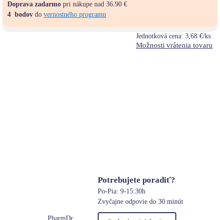
Doprava zadarmo
pri nákupe nad 36.90 €
4
bodov
do
vernostného programu
Jednotková cena:
3,68 €/ks
Možnosti vrátenia tovaru
Potrebujete poradiť?
Po-Pia: 9-15:30h
Zvyčajne odpovie do 30 minút
PharmDr.