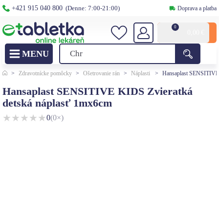
+421 915 040 800
(Denne: 7:00-21:00)
Doprava a platba
0
0,00
€
>
Zdravotnícke pomôcky
>
Ošetrovanie rán
>
Náplasti
>
Hansaplast SENSITIVE 
Hansaplast SENSITIVE KIDS Zvieratká
detská náplasť 1mx6cm
★
★
★
★
★
0
(0×)